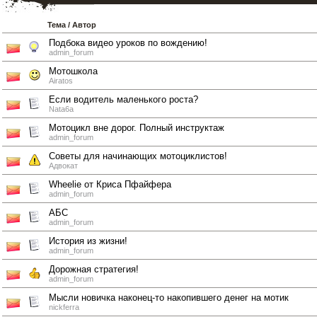
Тема
/
Автор
Подбока видео уроков по вождению!
admin_forum
Мотошкола
Airatos
Если водитель маленького роста?
Nata6a
Мотоцикл вне дорог. Полный инструктаж
admin_forum
Советы для начинающих мотоциклистов!
Адвокат
Wheelie от Криса Пфайфера
admin_forum
АБС
admin_forum
История из жизни!
admin_forum
Дорожная стратегия!
admin_forum
Мысли новичка наконец-то накопившего денег на мотик
nickferra