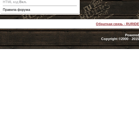
HTML код
Вкл.
Правила форума
Обратная связь
-
RURID
Powered 
Copyright ©2000 - 2015