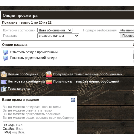
Опции просмотра
Показаны темы с 1 по 20 из 22
Критерий сортировки
Порядок отображения
Показать
Опции раздела
Отметить раздел прочитанным
Показать родительский раздел
Новые сообщения
Популярная тема с новыми сообщениями
Нет новых сообщений
Популярная тема без новых сообщений
Тема закрыта
Ваши права в разделе
Вы
не можете
создавать новые темы
Вы
не можете
отвечать в темах
Вы
не можете
прикреплять вложения
Вы
не можете
редактировать свои сообщения
BB коды
Вкл.
Смайлы
Вкл.
[IMG]
код
Вкл.