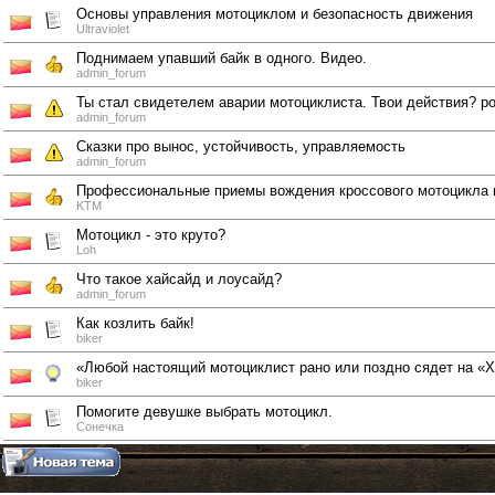
Основы управления мотоциклом и безопасность движения
Ultraviolet
Поднимаем упавший байк в одного. Видео.
admin_forum
Ты стал свидетелем аварии мотоциклиста. Твои действия? ро
admin_forum
Сказки про вынос, устойчивость, управляемость
admin_forum
Профессиональные приемы вождения кроссового мотоцикла 
KTM
Мотоцикл - это круто?
Loh
Что такое хайсайд и лоусайд?
admin_forum
Как козлить байк!
biker
«Любой настоящий мотоциклист рано или поздно сядет на «
biker
Помогите девушке выбрать мотоцикл.
Сонечка