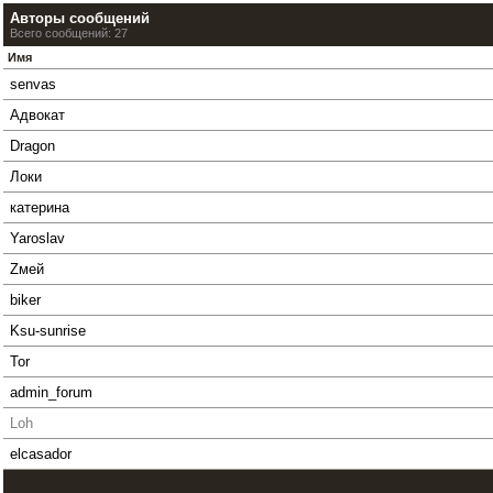
Авторы сообщений
Всего сообщений: 27
Имя
senvas
Адвокат
Dragon
Локи
катерина
Yaroslav
Zмей
biker
Ksu-sunrise
Tor
admin_forum
Loh
elcasador