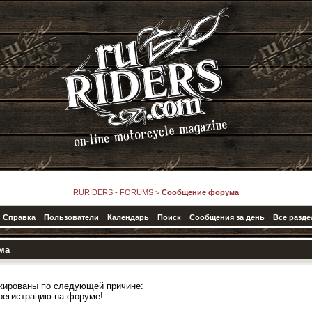
RURIDERS - FORUMS
>
Сообщение форума
Справка
Пользователи
Календарь
Поиск
Сообщения за день
Все разд
ма
кированы по следующей причине:
регистрацию на форуме!