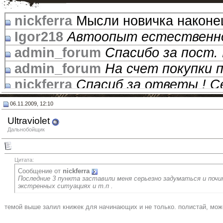
nickferra
Мысли новичка наконец
Igor218
Автоопыт естественно
admin_forum
Спасибо за пост. 
admin_forum
На счет покупки п
nickferra
Спасиб за ответы ! Се
Igor218
Потому что Харлей все
06.11.2009, 12:10
Petrovich
статья......
02.11.200
Ultraviolet
nickferra
Спасибо за ответы! 2
Дальнобойщик
Igor218
Эт че, у тя машина в...
admin_forum
А чего сразу не ск
Цитата:
Сообщение от
nickferra
ChicagO
Не изменяй мечте
03.1
Последние 3 пункта заставили меня серьезно задуматься и поч
экстренных ситуациях и т.п .
nickferra
Да нет - занял полосу и
темой выше залил книжек для начинающих и не только. полистай, мож
Igor218
Бери с 88-м твинкамом 