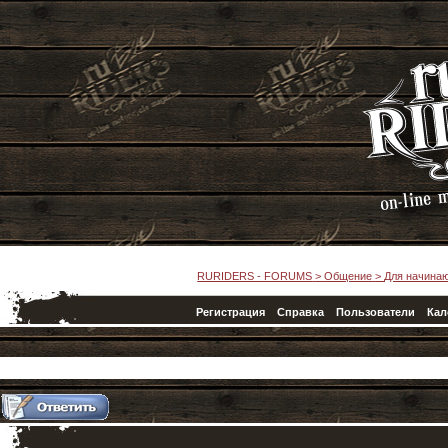
RURIDERS - FORUMS
>
Общение
>
Для начина
Регистрация
Справка
Пользователи
Кал