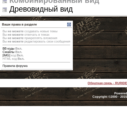
Комбинированный вид
Древовидный вид
Ваши права в разделе
Вы
не можете
создавать новые темы
Вы
не можете
отвечать в темах
Вы
не можете
прикреплять вложения
Вы
не можете
редактировать свои сообщения
BB коды
Вкл.
Смайлы
Вкл.
[IMG]
код
Вкл.
HTML код
Вкл.
Правила форума
Обратная связь
-
RURID
Powered 
Copyright ©2000 - 2015