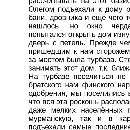
рассчитывать на этот оаз
Олегом подъехали к дому 
бани, дровника и ещё чего-т
нашлось, но окно черд
попытался открыть дом изну
дверь с петель. Прежде ч
пришедшим к нам сторожем 
за мостом была турбаза. Ст
занимать этот дом, т.к. бли
На турбазе поселиться не 
братского нам финского нар
одобрения, мы поселились 
что вся эта роскошь распол
даже мелких населённых п
мурманскую, так и в ка
подъехали самые последни