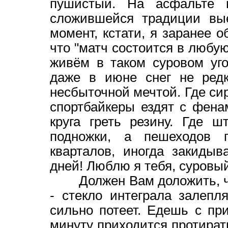
пушистый. На асфальте н
сложившейся традиции вые
момент, кстати, я заранее 
что "матч состоится в любую
живём в таком суровом уг
даже в июне снег не редк
несбыточной мечтой. Где сир
спортбайкеры ездят с фена
круга греть резину. Где 
подножки, а пешеходов 
кварталов, иногда закидыв
дней! Люблю я тебя, суровы
Должен Вам доложить, что 
- стекло интеграла залепля
сильно потеет. Едешь с пр
минуту приходится протирать