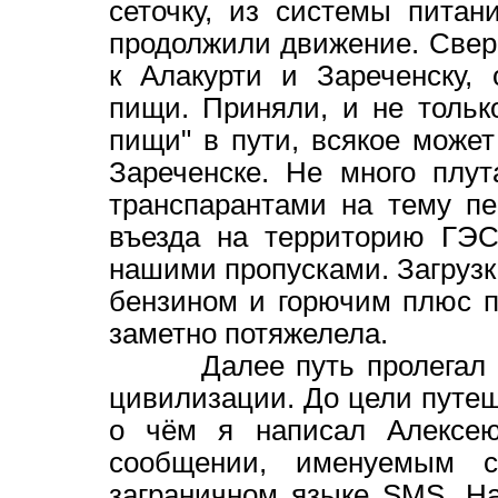
сеточку, из системы питан
продолжили движение. Сверн
к Алакурти и Зареченску,
пищи. Приняли, и не тольк
пищи" в пути, всякое може
Зареченске. Не много плу
транспарантами на тему п
въезда на территорию ГЭС
нашими пропусками. Загрузк
бензином и горючим плюс п
заметно потяжелела.
Далее путь пролегал по л
цивилизации. До цели путеш
о чём я написал Алексею
сообщении, именуемым 
заграничном языке SMS. На 