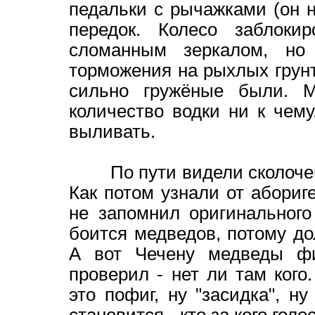
педальки с рычажками (он н
передок. Колесо заблокир
сломанным зеркалом, но
торможения на рыхлых грунт
сильно гружёные были. М
количество водки ни к чему
выливать.
По пути видели сколоченны
Как потом узнали от абориге
не запомнил оригинального
боится медведов, потому до
А вот Чечену медведы фи
проверил - нет ли там кого
это пофиг, ну "засидка", н