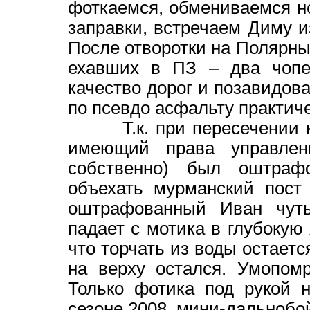
фоткаемся, обмениваемся н
заправки, встречаем Диму
После отворотки на Полярные
ехавших в ПЗ – два чопе
качество дорог и позавидов
по псевдо асфальту практич
Т.к. при пересечении кан
имеющий права управлен
собственно) был оштраф
объехать мурманский пост
оштрафованный Иван чуть
падает с мотика в глубокую
что торчать из воды остается
на верху остался. Умопом
Только фотика под рукой 
сезоне 2008, мини-дальнобой