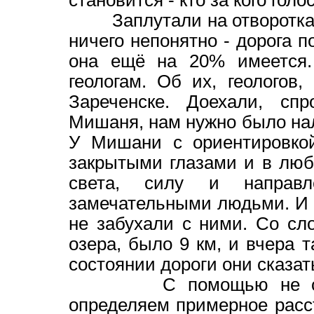
становится - кто за кого гол
Заплутали на отворотках,
ничего непонятно - дорога п
она ещё на 20% имеется.
геологам. Об их, геологов
Зареченске. Доехали, спр
Мишаня, нам нужно было нал
У Мишани с ориентировкой
закрытыми глазами и в люб
света, силу и направл
замечательными людьми. И ч
не забухали с ними. Со сло
озера, было 9 км, и вчера
состоянии дороги они сказать
С помощью не сложны
определяем примерное расст