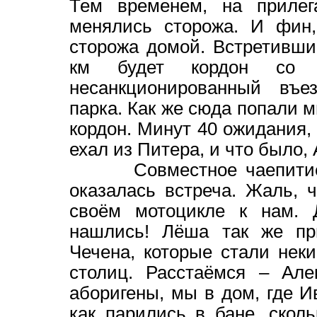
Тем временем, на приле
менялись сторожа. И фин,
сторожа домой. Встретившис
км будет кордон со ш
несанкционированный въе
парка. Как же сюда попали 
кордон. Минут 40 ожидания, 
ехал из Питера, и что было,
Совместное чаепитие, ра
оказалась встреча. Жаль, 
своём мотоцикле к нам. 
нашлись! Лёша так же пр
Чечена, которые стали нек
столиц. Расстаёмся – Але
аборигены, мы в дом, где И
как парились в бане, скол