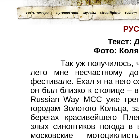
РУС
Текст: 
Фото: Коля
Так уж получилось, что з
лето мне несчастному д
фестивале. Ехал я на него 
он был близко к столице – 
Russian Way MCC уже трет
городам Золотого Кольца, 
берегах красивейшего Пл
злых синоптиков погода в
московские мотоциклис