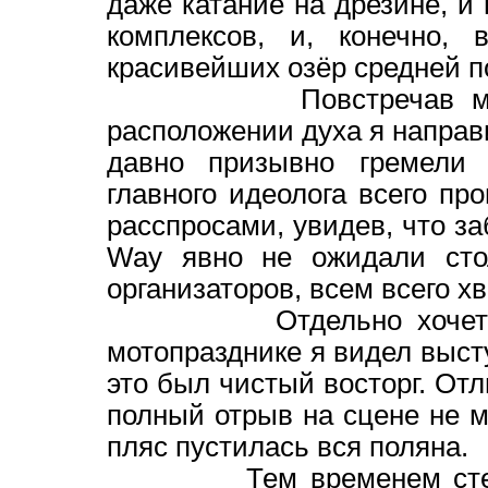
даже катание на дрезине, и
комплексов, и, конечно,
красивейших озёр средней п
Повстречав массу ст
расположении духа я направи
давно призывно гремели 
главного идеолога всего про
расспросами, увидев, что заб
Way явно не ожидали стол
организаторов, всем всего хв
Отдельно хочется ска
мотопразднике я видел выст
это был чистый восторг. От
полный отрыв на сцене не м
пляс пустилась вся поляна.
Тем временем стемнело