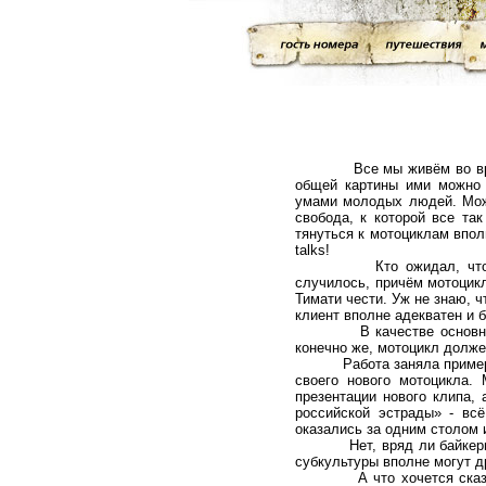
Все мы живём во времена 
общей картины ими можно п
умами молодых людей. Можн
свобода, к которой все та
тянуться к мотоциклам впол
talks!
Кто ожидал, что первым
случилось, причём мотоцикл
Тимати чести. Уж не знаю, ч
клиент вполне адекватен и 
В качестве основной кон
конечно же, мотоцикл долж
Работа заняла примерно по
своего нового мотоцикла.
презентации нового клипа,
российской эстрады» - вс
оказались за одним столом 
Нет, вряд ли байкеры нач
субкультуры вполне могут д
А что хочется сказать Ю