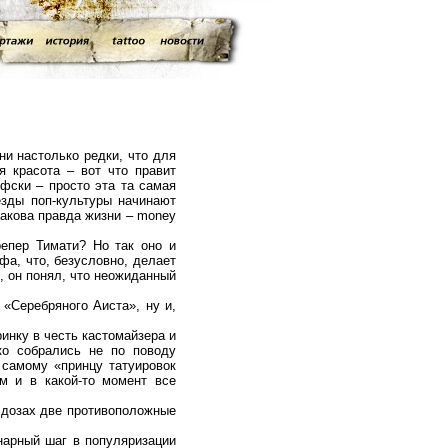
 настолько редки, что для
я красота – вот что правит
фски – просто эта та самая
ёзды поп-культуры начинают
такова правда жизни – money
ер Тимати? Но так оно и
фа, что, безусловно, делает
м, он понял, что неожиданный
еребряного Аиста», ну и,
нку в честь кастомайзера и
ко собрались не по поводу
 самому «принцу татуировок
м и в какой-то момент все
дозах две противоположные
рный шаг в популяризации