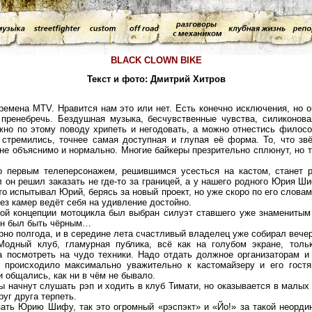
BLACK CLOWN BIKE
Текст и фото: Дмитрий Хитров
MTV. Нравится нам это или нет. Есть конечно исключения, но они
ренебречь. Бездушная музыка, бесчувственные чувства, силиконова
о по этому поводу хрипеть и негодовать, а можно отнестись филосо
к стремились, точнее самая доступная и глупая её форма. То, что зв
не объяснимо и нормально. Многие байкеры презрительно сплюнут, но 
 телеперсонажем, решившимся усесться на кастом, станет реп
 он решил заказать не где-то за границей, а у нашего родного Юрия Ши
то испытывал Юрий, берясь за новый проект, но уже скоро по его слова
без камер ведёт себя на удивление достойно.
цепции мотоцикла был выбран силуэт ставшего уже знаменитым «С
ен был быть чёрным…
лгода, и в середине лета счастливый владелец уже собирал вечери
 Модный клуб, гламурная публика, всё как на голубом экране, толь
 а посмотреть на чудо техники. Надо отдать должное организаторам и
ё происходило максимально уважительно к кастомайзеру и его гостя
и общались, как ни в чём не бывало.
нут слушать рэп и ходить в клуб Тимати, но оказывается в малых 
руг друга терпеть.
рию Шифу, так это огромный «рэспэкт» и «Йо!» за такой неордина