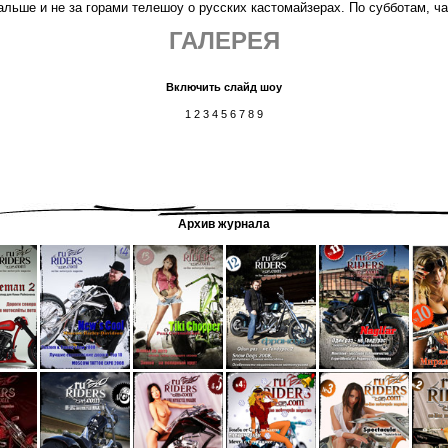
дальше и не за горами телешоу о русских кастомайзерах. По субботам, 
ГАЛЕРЕЯ
Включить слайд шоу
1
2
3
4
5
6
7
8
9
Архив журнала