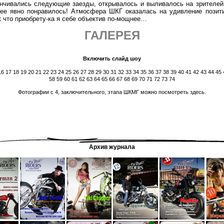
ись следующие заезды, открывалось и выливалось на зрителей ш
ее явно понравилось! Атмосфера ШКГ оказалась на удивление позит
 что приобрету-ка я себе объектив по-мощнее…
ГАЛЕРЕЯ
Включить слайд шоу
16
17
18
19
20
21
22
23
24
25
26
27
28
29
30
31
32
33
34
35
36
37
38
39
40
41
42
43
44
45
58
59
60
61
62
63
64
65
66
67
68
69
70
71
72
73
74
.
Фотографии с 4, заключительного, этапа ШКМГ можно посмотреть здесь
Архив журнала