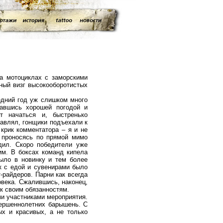
мотоциклах с заморскими
ный визг высокооборотистых
дний год уж слишком много
вавшись хорошей погодой и
т начаться и, быстренько
тавлял, гонщики подъехали к
 крик комментатора – я и не
и проносясь по прямой мимо
дил. Скоро победители уже
им. В боксах команд кипела
было в новинку и тем более
к с едой и сувенирами было
-райдеров. Парни как всегда
овека. Сжалившись, наконец,
к своим обязанностям.
и участниками мероприятия.
вершеннолетних барышень. С
ых и красивых, а не только