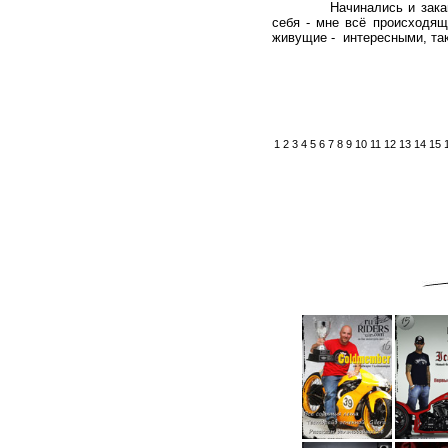
Начинались и заканчивал
себя - мне всё происходящ
живущие - интересными, так
1
2
3
4
5
6
7
8
9
10
11
12
13
14
15