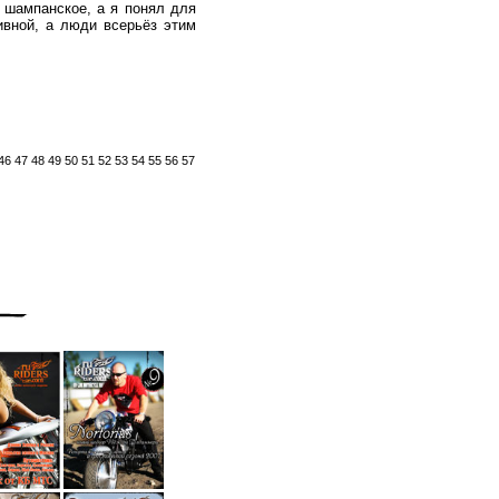
ампанское, а я понял для
ивной, а люди всерьёз этим
46
47
48
49
50
51
52
53
54
55
56
57