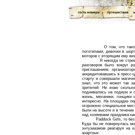
О том, что такое мотог
логотипами, девочки в шор
моторов с вторящим ему ви
Я никогда не стремился с
разговоров было вокруг р
приглашением организато
аккредитовавшись в пресс-ц
старту и совершали магичес
знал, что это может так з
зрителей. Не знаю скольк
поднимались на подиум и о
жизнь, механики, гонщики 
интересно. На площадке пе
огорожено специальное мест
были на высоте и в течение
над хозяевами праздника ка
Paddock Girls, то без чег
Куда бы не повернулась мо
энтузиазмом реагируя на к
азартных.