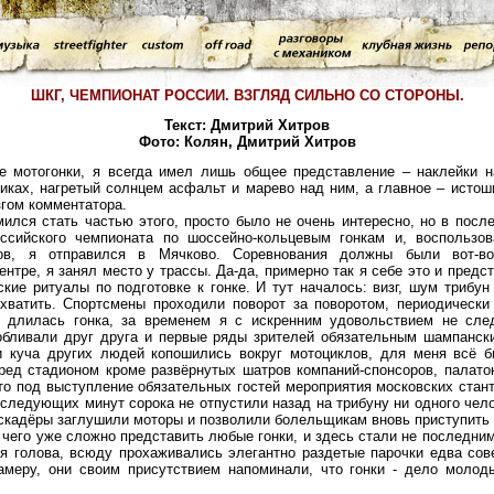
ШКГ, ЧЕМПИОНАТ РОССИИ. ВЗГЛЯД СИЛЬНО СО СТОРОНЫ.
Текст: Дмитрий Хитров
Фото: Колян, Дмитрий Хитров
онки, я всегда имел лишь общее представление – наклейки на 
тиках, нагретый солнцем асфальт и марево над ним, а главное – истош
згом комментатора.
тать частью этого, просто было не очень интересно, но в после
оссийского чемпионата по шоссейно-кольцевым гонкам и, воспользо
ров, я отправился в Мячково. Соревнования должны были вот-во
ентре, я занял место у трассы. Да-да, примерно так я себе это и предс
кие ритуалы по подготовке к гонке. И тут началось: визг, шум трибун
ахватить. Спортсмены проходили поворот за поворотом, периодическ
о длилась гонка, за временем я с искренним удовольствием не сле
бливали друг друга и первые ряды зрителей обязательным шампанск
и куча других людей копошились вокруг мотоциклов, для меня всё 
ред стадионом кроме развёрнутых шатров компаний-спонсоров, палато
о под выступление обязательных гостей мероприятия московских стант
 следующих минут сорока не отпустили назад на трибуну ни одного чел
скадёры заглушили моторы и позволили болельщикам вновь приступить 
о уже сложно представить любые гонки, и здесь стали не последним
я голова, всюду прохаживались элегантно раздетые парочки едва со
амеру, они своим присутствием напоминали, что гонки - дело молод