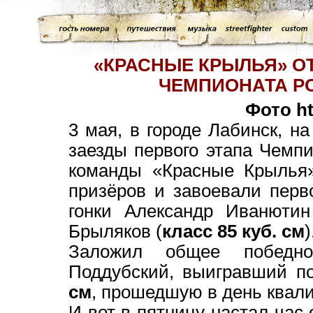
«КРАСНЫЕ КРЫЛЬЯ» О
ЧЕМПИОНАТА Р
Фото
h
3 мая, в городе Лабинск, 
заезды первого этапа Чемпи
команды «Красные Крылья»
призёров и завоевали перв
гонки Александр Иванютин
Брыляков (
класс 85 куб. см
Заложил общее победно
Поддубский, выигравший по
см
, прошедшую в день квали
И вот в пятницу настал час