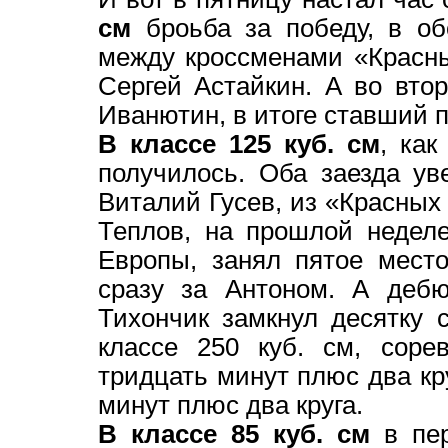
см
броьба за победу, в об
между кроссменами «Красн
Сергей Астайкин. А во вто
Иванютин, в итоге ставший п
В классе 125 куб. см
, ка
получилось. Оба заезда у
Виталий Гусев, из «Красных
Теплов, на прошлой недел
Европы, занял пятое мест
сразу за Антоном. А дебю
Тихончик замкнул десятку 
классе 250 куб. см, соре
тридцать минут плюс два кру
минут плюс два круга.
В классе 85 куб. см
в пер