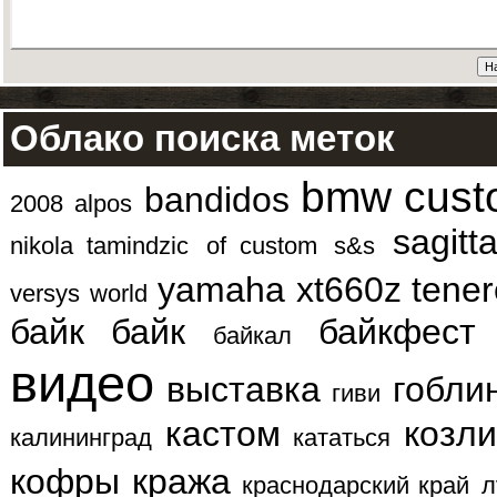
Облако поиска меток
bmw
cus
bandidos
2008
alpos
sagitt
nikola tamindzic
of custom
s&s
yamaha xt660z tener
versys
world
байк
байк
байкфест
байкал
видео
выставка
гобли
гиви
кастом
козли
калининград
кататься
кофры
кража
краснодарский край
л