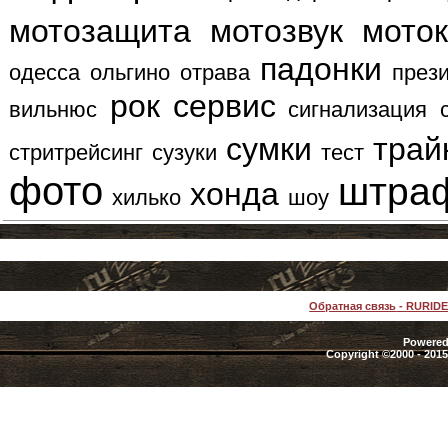
мотозащита
мотозвук
мото
падонки
одесса
ольгино
отрава
през
рок
сервис
вильнюс
сигнализация
сумки
трай
стритрейсинг
сузуки
тест
фото
штра
хонда
хилько
шоу
Обратная связь
-
RURID
Powered 
Copyright ©2000 - 2015