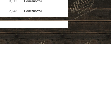
3,142
Полезности
2,648
Полезности