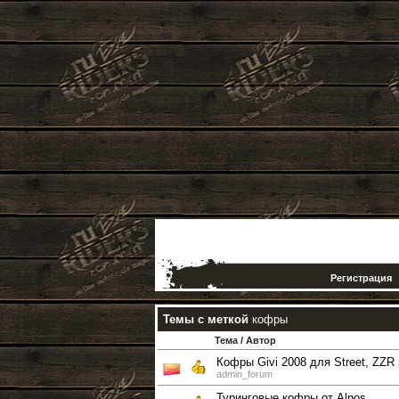
Регистрация
Темы с меткой
кофры
Тема / Автор
Кофры Givi 2008 для Street, ZZR
admin_forum
Туринговые кофры от Alpos