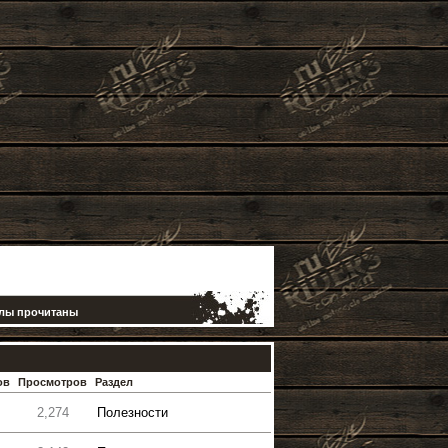
елы прочитаны
ов
Просмотров
Раздел
2,274
Полезности