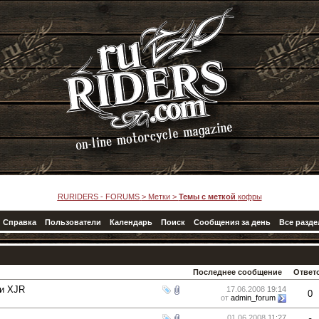
RURIDERS - FORUMS
>
Метки
>
Темы с меткой
кофры
Справка
Пользователи
Календарь
Поиск
Сообщения за день
Все разд
Последнее сообщение
Ответ
 и XJR
17.06.2008
19:14
0
от
admin_forum
01.06.2008
11:27