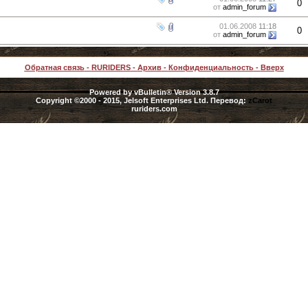
0
от
admin_forum
01.06.2008
11:18
0
от
admin_forum
Обратная связь
-
RURIDERS
-
Архив
-
Конфиденциальность
-
Вверх
Powered by vBulletin® Version 3.8.7
Copyright ©2000 - 2015, Jelsoft Enterprises Ltd. Перевод:
zCarot
ruriders.com