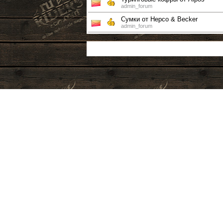
admin_forum
Сумки от Hepco & Becker
admin_forum