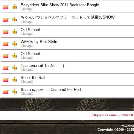
Easyriders Bike Show 2011 Backseat Boogie
ChicagO
ちゃんいつショベルマフラーカットして試乗bySNOW
ChicagO
Old School.......
ChicagO
W650's by Brat Style.
ChicagO
Old School.......
ChicagO
Правильный Трайк..... ;)
ChicagO
Shoot the Salt
ChicagO
Два в одном..... Custom&Hot Rod.....
ChicagO
Обратная связь
-
RURID
Powered 
Copyright ©2000 - 2015