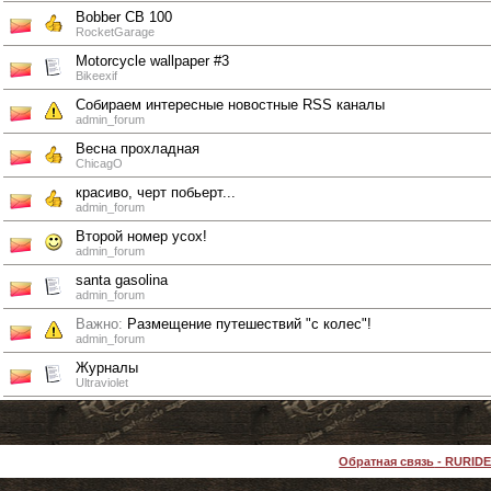
Bobber CB 100
RocketGarage
Motorcycle wallpaper #3
Bikeexif
Собираем интересные новостные RSS каналы
admin_forum
Весна прохладная
ChicagO
красиво, черт побьерт...
admin_forum
Второй номер усох!
admin_forum
santa gasolina
admin_forum
Важно:
Размещение путешествий "с колес"!
admin_forum
Журналы
Ultraviolet
Обратная связь
-
RURID