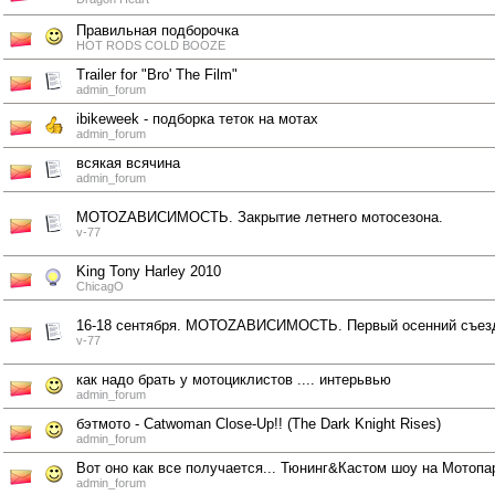
Правильная подборочка
HOT RODS COLD BOOZE
Trailer for "Bro' The Film"
admin_forum
ibikeweek - подборка теток на мотах
admin_forum
всякая всячина
admin_forum
МОТОZАВИСИМОСТЬ. Закрытие летнего мотосезона.
v-77
King Tony Harley 2010
ChicagO
16-18 сентября. МОТОZАВИСИМОСТЬ. Первый осенний съез
v-77
как надо брать у мотоциклистов .... интерьвью
admin_forum
бэтмото - Catwoman Close-Up!! (The Dark Knight Rises)
admin_forum
Вот оно как все получается... Тюнинг&Кастом шоу на Мотопа
admin_forum