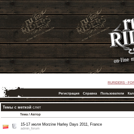
RURIDERS - FO
Регистрация
Справка
Пользователи
Кал
Темы с меткой
слет
Тема / Автор
15-17 июля Morzine Harley Days 2011, France
admin_forum