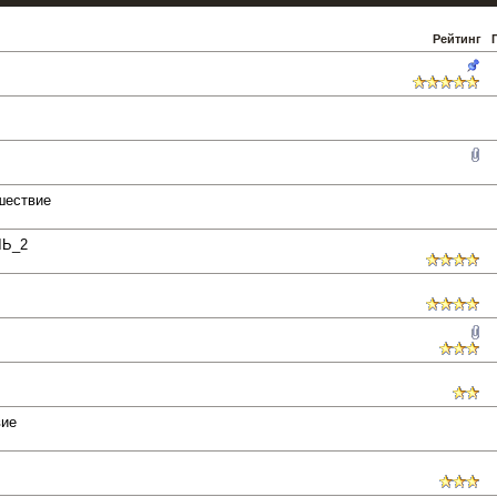
Рейтинг
шествие
ЛЬ_2
вие