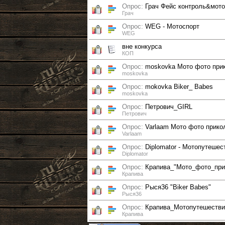
Опрос:
Грач Фейс контроль&мото
Грач
Опрос:
WEG - Мотоспорт
WEG
вне конкурса
КОП
Опрос:
moskovka Мото фото при
moskovka
Опрос:
mokovka Biker_ Babes
moskovka
Опрос:
Петрович_GIRL
Петрович
Опрос:
Varlaam Мото фото прико
Varlaam
Опрос:
Diplomator - Мотопутешес
Diplomator
Опрос:
Крапива_"Мото_фото_при
Крапива
Опрос:
Рыся36 "Biker Babes"
Рыся36
Опрос:
Крапива_Мотопутешестви
Крапива