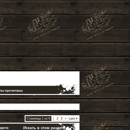
елы прочитаны
Страница 1 из 8
1
2
3
>
Last
»
Искать в этом разделе
здела