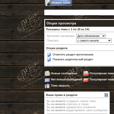
Опции просмотра
Показаны темы с 1 по 20 из 141
Критерий сортировки
Показать
Опции раздела
Отметить раздел прочитанным
Показать родительский раздел
Новые сообщения
Популярная тем
Нет новых сообщений
Популярная тема
Тема закрыта
Ваши права в разделе
Вы
не можете
создавать новые темы
Вы
не можете
отвечать в темах
Вы
не можете
прикреплять вложения
Вы
не можете
редактировать свои сообщения