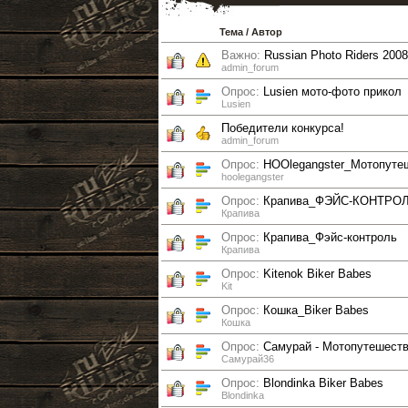
Тема
/
Автор
Важно:
Russian Photo Riders 2008
admin_forum
Опрос:
Lusien мото-фото прикол
Lusien
Победители конкурса!
admin_forum
Опрос:
HOOlegangster_Мотопуте
hoolegangster
Опрос:
Крапива_ФЭЙС-КОНТРО
Крапива
Опрос:
Крапива_Фэйс-контроль
Крапива
Опрос:
Kitenok Biker Babes
Kit
Опрос:
Кошка_Biker Babes
Кошка
Опрос:
Самурай - Мотопутешест
Самурай36
Опрос:
Blondinka Biker Babes
Blondinka