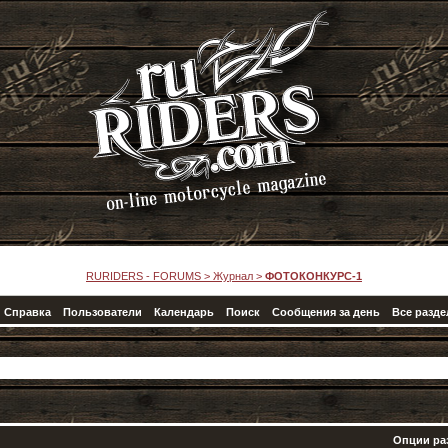
RURIDERS - FORUMS
>
Журнал
>
ФОТОКОНКУРС-1
Справка
Пользователи
Календарь
Поиск
Сообщения за день
Все разд
Опции ра