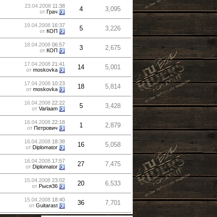
23.04.2008
11:38
4
3,095
от
Грач
19.04.2008
16:37
5
3,226
от
КОП
18.04.2008
06:57
3
2,675
от
КОП
17.04.2008
21:41
14
5,001
от
moskovka
17.04.2008
10:23
18
5,814
от
moskovka
16.04.2008
22:22
5
3,428
от
Varlaam
16.04.2008
22:18
1
2,879
от
Петрович
16.04.2008
18:38
16
5,058
от
Diplomator
16.04.2008
17:57
27
7,475
от
Diplomator
15.04.2008
23:02
20
6,533
от
Рыся36
15.04.2008
18:40
36
7,701
от
Guitarast