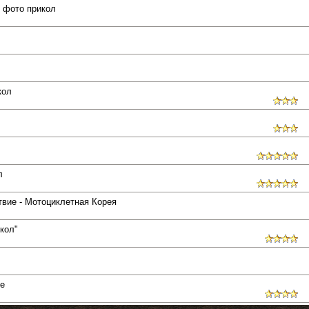
 фото прикол
кол
л
твие - Мотоциклетная Корея
кол"
е