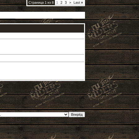
Страница 1 из 8
1
2
3
>
Last
»