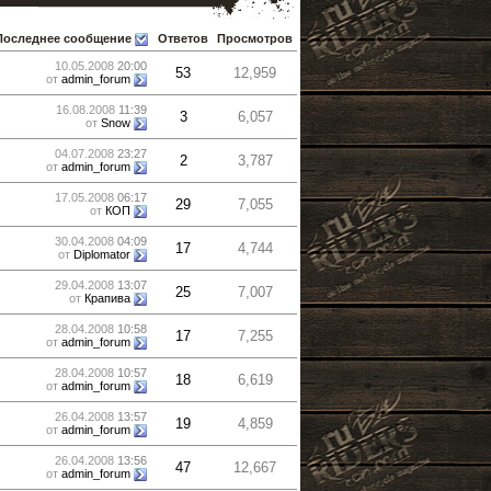
Последнее сообщение
Ответов
Просмотров
10.05.2008
20:00
53
12,959
от
admin_forum
16.08.2008
11:39
3
6,057
от
Snow
04.07.2008
23:27
2
3,787
от
admin_forum
17.05.2008
06:17
29
7,055
от
КОП
30.04.2008
04:09
17
4,744
от
Diplomator
29.04.2008
13:07
25
7,007
от
Крапива
28.04.2008
10:58
17
7,255
от
admin_forum
28.04.2008
10:57
18
6,619
от
admin_forum
26.04.2008
13:57
19
4,859
от
admin_forum
26.04.2008
13:56
47
12,667
от
admin_forum