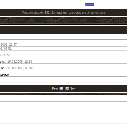
Голосовавшие:
132
. Вы ещё не голосовали в этом опросе
.2008,
21:37
08,
07:51
8,
11:22
с...
19.03.2008,
12:19
не...
20.03.2008,
09:32
дтемах
Prev
Next