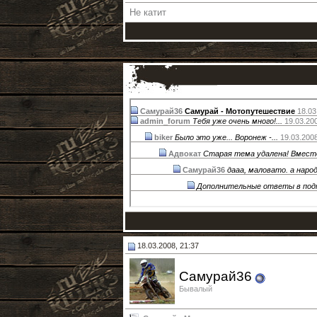
Не катит
Самурай36
Самурай - Мотопутешествие
18.03
admin_forum
Тебя уже очень много!...
19.03.20
biker
Было это уже... Воронеж -...
19.03.200
Адвокат
Старая тема удалена! Вместе 
Самурай36
дааа, маловато. а народ 
Дополнительные ответы в по
18.03.2008, 21:37
Самурай36
Бывалый