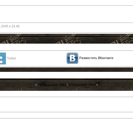
.2008 в
21:41
.
Разместить ВКонтакте
Twitter
«
Предыдущая тема
|
Следующая тема
»