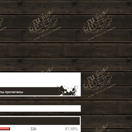
елы прочитаны
116
87.88%