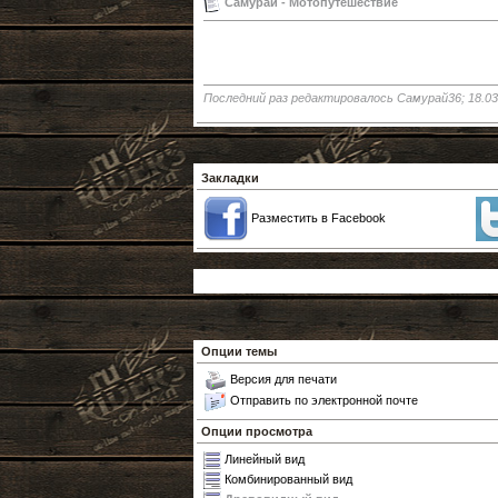
Самурай - Мотопутешествие
Последний раз редактировалось Самурай36; 18.03
Закладки
Разместить в Facebook
Опции темы
Версия для печати
Отправить по электронной почте
Опции просмотра
Линейный вид
Комбинированный вид