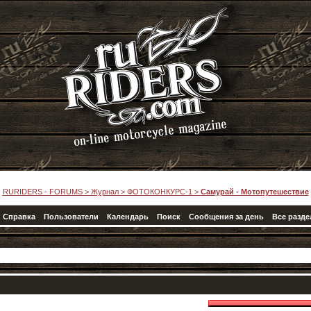
RURIDERS - FORUMS
>
Журнал
>
ФОТОКОНКУРС-1
>
Самурай - Мотопутешествие
Справка
Пользователи
Календарь
Поиск
Сообщения за день
Все разд