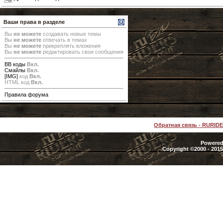
Ваши права в разделе
Вы
не можете
создавать новые темы
Вы
не можете
отвечать в темах
Вы
не можете
прикреплять вложения
Вы
не можете
редактировать свои сообщения
BB коды
Вкл.
Смайлы
Вкл.
[IMG]
код
Вкл.
HTML код
Вкл.
Правила форума
Обратная связь
-
RURID
Powered 
Copyright ©2000 - 2015