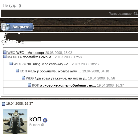
Не гуд.. ((
Голосовавшие:
41
WEG
WEG - Мотоспорт
20.03.2008,
15:02
MAXOTA
достойная смена...
20.03.2008,
17:58
WEG
О! :blushing: к сожалению, не...
20.03.2008,
18:26
КОП
жаль у родителей мозгов нет ....
19.04.2008,
04:18
WEG
При всем уважение, но мозги у...
19.04.2008,
10:56
КОП
никого не хотел обидеть . но...
19.04.2008,
16:37
19.04.2008, 16:37
КОП
Бывалый