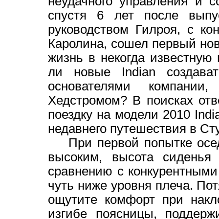
неудачного управления и с
спустя 6 лет после выпу
руководством Гилроя, с ко
Каролина, сошел первый новы
жизнь в некогда известную 
ли новые Indian создава
основателями компани
Хедстромом? В поисках от
поездку на модели 2010 Indi
недавнего путешествия 
При первой попытке оседл
высоким, высота сиденья
сравнению с конкурентными
чуть ниже уровня плеча. По
ощутите комфорт при накл
изгибе поясницы, поддерж