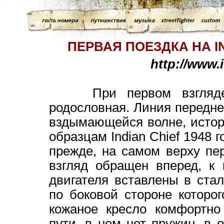
ПЕРВАЯ ПОЕЗДКА НА
I
http://www.
При первом взгляде н
родословная. Линия передне
вздымающейся волне, истор
образцам Indian Chief 1948 г
прежде, на самом верху пер
взгляд обращен вперед, к
двигателя вставлены в ста
по боковой стороне которог
кожаное кресло комфортно 
пути, в нем нет пружин, в 