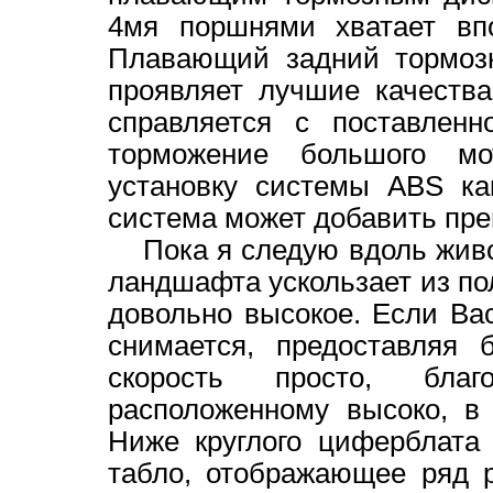
4мя поршнями хватает впо
Плавающий задний тормозн
проявляет лучшие качеств
справляется с поставленн
торможение большого мот
установку системы ABS ка
система может добавить пре
Пока я следую вдоль живо
ландшафта ускользает из пол
довольно высокое. Если Вас
снимается, предоставляя 
скорость просто, благ
расположенному высоко, в 
Ниже круглого циферблата
табло, отображающее ряд р