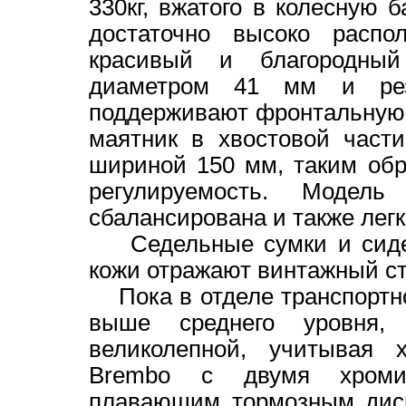
330кг, вжатого в колесную 
достаточно высоко распо
красивый и благородный
диаметром 41 мм и ре
поддерживают фронтальную ч
маятник в хвостовой част
шириной 150 мм, таким об
регулируемость. Модел
сбалансирована и также легк
Седельные сумки и сидень
кожи отражают винтажный сти
Пока в отделе транспортно
выше среднего уровня, 
великолепной, учитывая х
Brembo с двумя хромир
плавающим тормозным диск