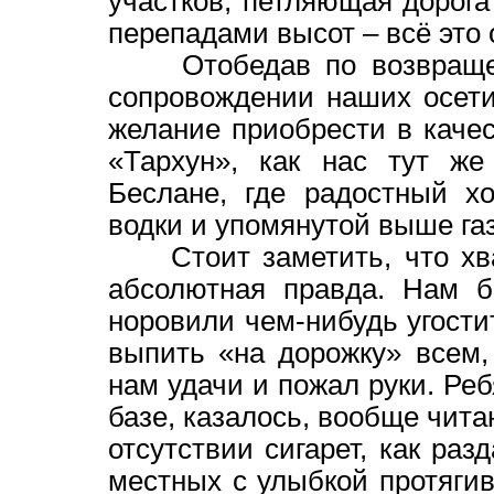
участков, петляющая дорога
перепадами высот – всё это о
Отобедав по возвращени
сопровождении наших осети
желание приобрести в качес
«Тархун», как нас тут же
Беслане, где радостный х
водки и упомянутой выше га
Стоит заметить, что хвал
абсолютная правда. Нам б
норовили чем-нибудь угости
выпить «на дорожку» всем,
нам удачи и пожал руки. Ре
базе, казалось, вообще чит
отсутствии сигарет, как раз
местных с улыбкой протягив