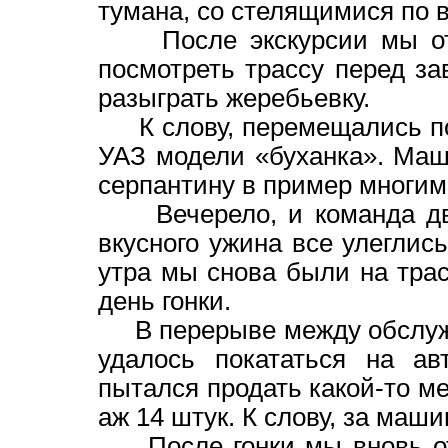
тумана, со стелящимися по 
После экскурсии мы отп
посмотреть трассу перед за
разыграть жеребьевку.
К слову, перемещались по
УАЗ модели «буханка». Маш
серпантину в пример многи
Вечерело, и команда двин
вкусного ужина все улеглись
утра мы снова были на тра
день гонки.
В перерыве между обслужи
удалось покататься на ав
пытался продать какой-то ме
аж 14 штук. К слову, за маши
После гонки мы вновь отп