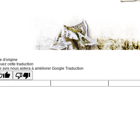
e d'origine
uez cette traduction
e avis nous aidera à améliorer Google Traduction