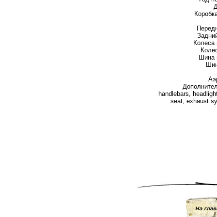
Д
Коробка
Передн
Задний
Колеса 
Колес
Шина 
Шин
Аэ
Дополнител
handlebars, headlight
seat, exhaust sy