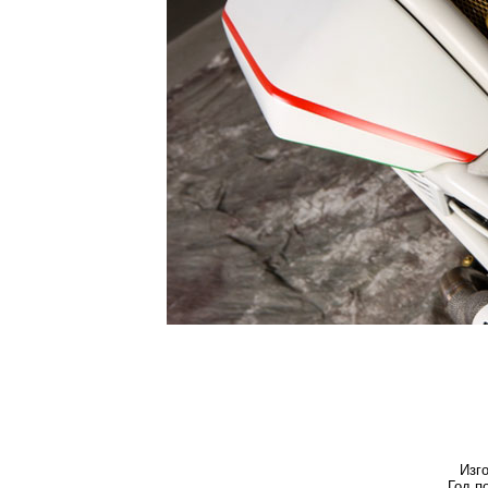
Изг
Год п