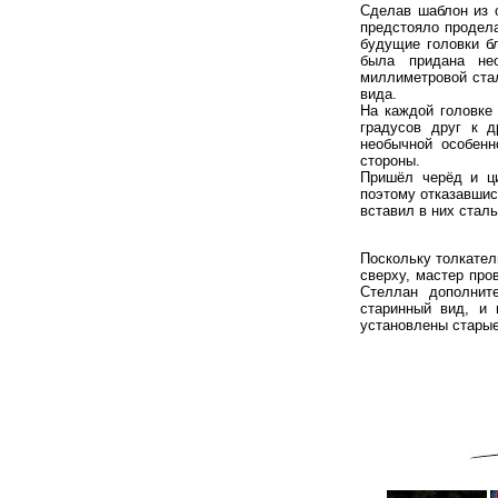
Сделав шаблон из с
предстояло продел
будущие головки б
была придана нео
миллиметровой стал
вида.
На каждой головке
градусов друг к д
необычной особенн
стороны.
Пришёл черёд и ци
поэтому отказавшис
вставил в них стал
Поскольку толкате
сверху, мастер про
Стеллан дополнит
старинный вид, и 
установлены старые