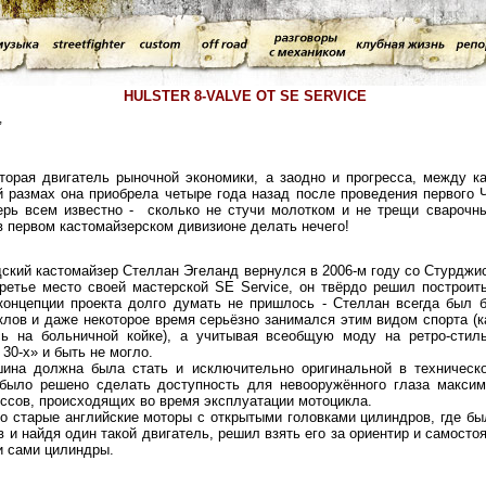
HULSTER 8-VALVE ОТ SE SERVICE
,
оторая двигатель рыночной экономики, а заодно и прогресса, между 
й размах она приобрела четыре года назад после проведения первого
перь всем известно - сколько не стучи молотком и не трещи сварочн
в первом кастомайзерском дивизионе делать нечего!
дский кастомайзер Стеллан Эгеланд вернулся в 2006-м году со Стурджи
ретье место своей мастерской SE Service, он твёрдо решил построит
концепции проекта долго думать не пришлось - Стеллан всегда был
лов и даже некоторое время серьёзно занимался этим видом спорта (ка
сь на больничной койке), а учитывая всеобщую моду на ретро-стил
 30-х» и быть не могло.
ина должна была стать и исключительно оригинальной в техническ
было решено сделать доступность для невооружённого глаза максим
ссов, происходящих во время эксплуатации мотоцикла.
о старые английские моторы с открытыми головками цилиндров, где бы
 и найдя один такой двигатель, решил взять его за ориентир и самосто
 и сами цилиндры.