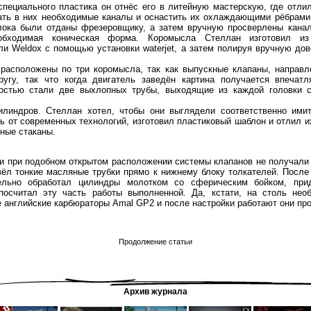
пециального пластика он отнёс его в литейную мастерскую, где отлил
ать в них необходимые каналы и оснастить их охлаждающими рёбрами.
лока были отданы фрезеровщику, а затем вручную просверлены кана
бходимая коническая форма. Коромысла Стеллан изготовил из
и Weldox с помощью установки waterjet, а затем полируя вручную до
 расположены по три коромысла, так как выпускные клапаны, направл
ругу, так что когда двигатель заведён картина получается впеча
остью стали две выхлопных трубы, выходящие из каждой головки 
линдров. Стеллан хотел, чтобы они выглядели соответственно ими
ь от современных технологий, изготовил пластиковый шаблон и отлил их
ьные стаканы.
ли при подобном открытом расположении системы клапанов не получали
вёл тонкие масляные трубки прямо к нижнему блоку толкателей. После
ельно обработал цилиндры молотком со сферическим бойком, пр
посчитал эту часть работы выполненной. Да, кстати, на столь не
 английские карбюраторы Amal GP2 и после настройки работают они про
Продолжение статьи
Архив журнала