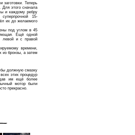
и заготовки. Теперь
 Для этого сначала
лы и каждому ребру
 суперпрочной 15-
вёл их до желаемого
ены под углом в 45
тляющая. Ещё одной
с левой и с правой
тируемому времени,
 из бронзы, а затем
 бы должную смазку
 всех этих процедур
идав им ещё более
обычный мотор были
сто прекрасно.