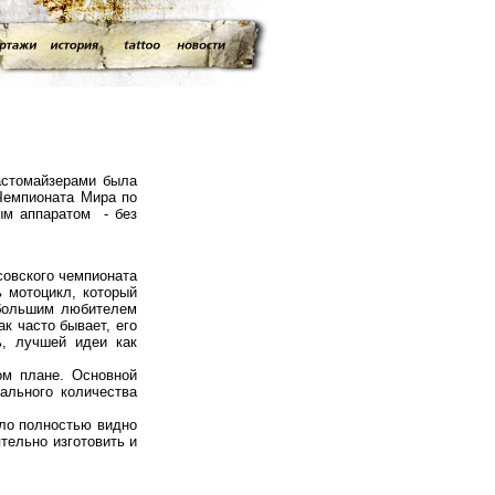
кастомайзерами была
 Чемпионата Мира по
ым аппаратом - без
совского чемпионата
ь мотоцикл, который
 большим любителем
к часто бывает, его
ь, лучшей идеи как
ом плане. Основной
ального количества
ло полностью видно
ятельно изготовить и