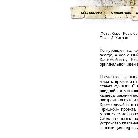
Фото: Хорст Рёстлер
Текст: Д. Хитров
Конкуренция, та, к
всегда, а особенны
Кастомайзингу. Те
оригинальной идеи 
После того как шве
мира с призом за т
станет лучшим. О 
спидвейных мотоцик
карьера закончила
построить «нечто из
Кроме дизайна маш
«фишкой» проекта 
механических проце
Стеллан слышал пр
устройство клапанов
головки цилиндров