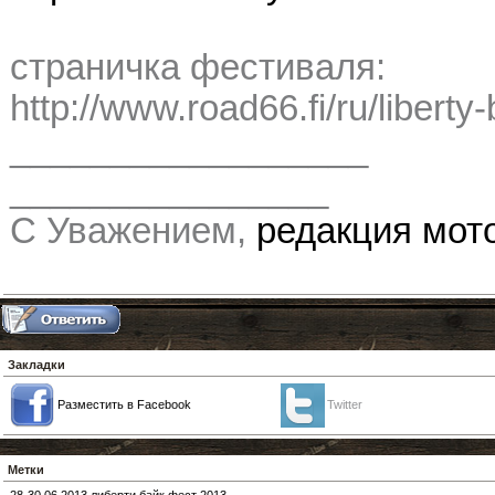
страничка фестиваля:
http://www.road66.fi/ru/liberty
__________________
________________
С Уважением,
редакция мо
Закладки
Разместить в Facebook
Twitter
Метки