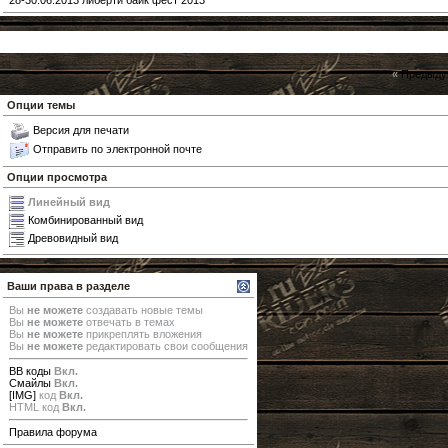
28-30.06.2013 либерти байк фест 2013
«
Предыду
Опции темы
Версия для печати
Отправить по электронной почте
Опции просмотра
Линейный вид
Комбинированный вид
Древовидный вид
Ваши права в разделе
Вы
не можете
создавать новые темы
Вы
не можете
отвечать в темах
Вы
не можете
прикреплять вложения
Вы
не можете
редактировать свои сообщения
BB коды
Вкл.
Смайлы
Вкл.
[IMG]
код
Вкл.
HTML код
Вкл.
Правила форума