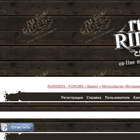
RURIDERS - FORUMS
>
Важно!
>
Мотособытия. Мотокал
Регистрация
Справка
Пользователи
Кал