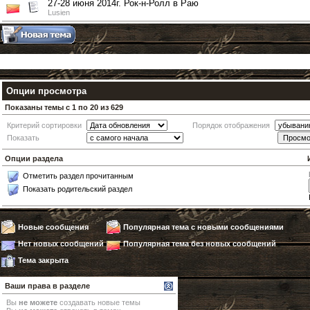
27-28 июня 2014г. Рок-н-Ролл в Раю
Lusien
Опции просмотра
Показаны темы с 1 по 20 из 629
Критерий сортировки
Порядок отображения
Показать
Опции раздела
Отметить раздел прочитанным
Показать родительский раздел
Новые сообщения
Популярная тема с новыми сообщениями
Нет новых сообщений
Популярная тема без новых сообщений
Тема закрыта
Ваши права в разделе
Вы
не можете
создавать новые темы