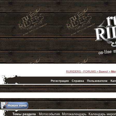
RURIDERS - FORUMS
>
Важно!
>
Мо
Регистрация
Справка
Пользователи
Кал
Темы раздела
: Мотособытия. Мотокалендарь. Календарь меро