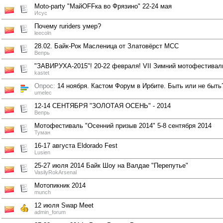
Moto-party "МайOFFка во Фрязино" 22-24 мая
Исус
Почему ruriders умер?
leecoln
28.02. Байк-Рок Масленица от Златовёрст МСС
Вепрь
"ЗАВИРУХА-2015"! 20-22 февраля! VII Зимний мотофестивал
kastet
Опрос:
14 ноября. Кастом Форум в Ирбите. Быть или не быть
umelec
12-14 СЕНТЯБРЯ "ЗОЛОТАЯ ОСЕНЬ" - 2014
Вепрь
Мотофестиваль "Осенний призыв 2014" 5-8 сентября 2014
Туман
16-17 августа Eldorado Fest
Lusien
25-27 июля 2014 Байк Шоу на Валдае "Перепутье"
VasilyRokArsenal
Мотопикник 2014
munch
12 июля Swap Meet
admin_forum