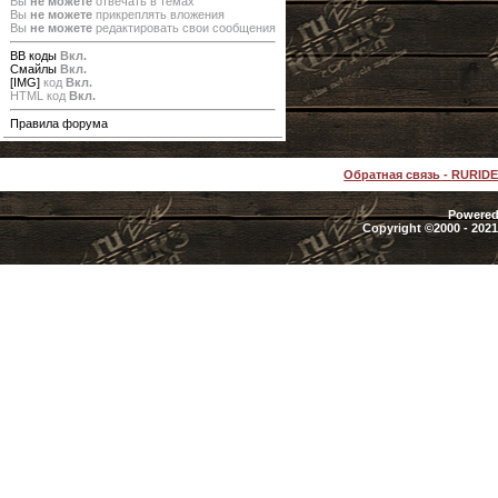
Вы
не можете
отвечать в темах
Вы
не можете
прикреплять вложения
Вы
не можете
редактировать свои сообщения
BB коды
Вкл.
Смайлы
Вкл.
[IMG]
код
Вкл.
HTML код
Вкл.
Правила форума
Обратная связь
-
RURID
Powered 
Copyright ©2000 - 2021