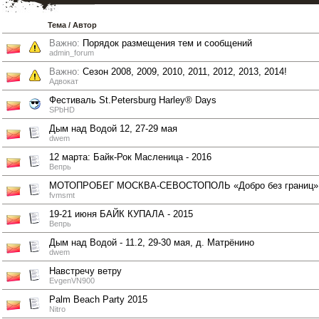
Тема
/
Автор
Важно:
Порядок размещения тем и сообщений
admin_forum
Важно:
Сезон 2008, 2009, 2010, 2011, 2012, 2013, 2014!
Адвокат
Фестиваль St.Petersburg Harley® Days
SPbHD
Дым над Водой 12, 27-29 мая
dwem
12 марта: Байк-Рок Масленица - 2016
Вепрь
МОТОПРОБЕГ МОСКВА-СЕВОСТОПОЛЬ «Добро без границ»
fvmsmt
19-21 июня БАЙК КУПАЛА - 2015
Вепрь
Дым над Водой - 11.2, 29-30 мая, д. Матрёнино
dwem
Навстречу ветру
EvgenVN900
Palm Beach Party 2015
Nitro