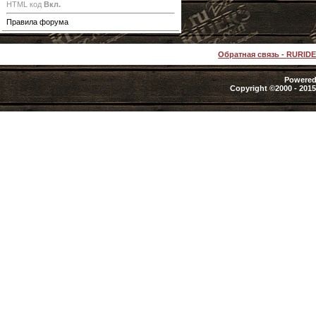
HTML код
Вкл.
Правила форума
Обратная связь
-
RURID
Powered 
Copyright ©2000 - 2015