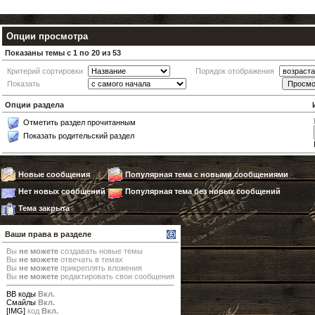
Опции просмотра
Показаны темы с 1 по 20 из 53
Критерий сортировки
Порядок отображения
Показать
Опции раздела
Отметить раздел прочитанным
Показать родительский раздел
Новые сообщения
Популярная тема с новыми сообщениями
Нет новых сообщений
Популярная тема без новых сообщений
Тема закрыта
Ваши права в разделе
Вы
не можете
создавать новые темы
Вы
не можете
отвечать в темах
Вы
не можете
прикреплять вложения
Вы
не можете
редактировать свои сообщения
BB коды
Вкл.
Смайлы
Вкл.
[IMG]
код
Вкл.