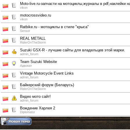
Moto-live.ru-запчасти на мотоциклы,журналы в pdf,наклейки н
vikon
motocrossvideo.ru
vikon
Ratbike.ru - мотоциклы в стиле "крыса"
Sensor
REAL METALL
RiderOnTheStorm
Suzuki GSX-R - лучшие сайты для владельцев этой марки.
admin_forum
Team Suzuki Website
Адвокат
Vintage Motorcycle Event Links
admin_forum
Байкерский форум (Беларусь)
RiderOnTheStorm
Видео мото сайт!
admin_forum
Вождение Харлея 2
Diplomator