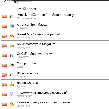
Тема
/
Автор
"АвтоМотоСогласие" и Мотопапарацци
Мотопапарацци
American Iron Magazin
ChicagO
Biker-FM - байкерское радио!
admin_forum
BMW Motorcycle Magazine
admin_forum
CeXuT - Motorcycle news
Diplomator
Chopper-Bike.ru
sailor
HD на YouTube
Dragon
Honda CB1300
Адвокат
http://www.minimotorevolution.com/
admin_forum
Kawasaki Versys - сайт о мотоцикле
admin_forum