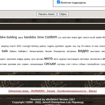
Включая подразделы
custom
bike building
bandidos
bmw
alpos
cvo and trike brake light switch recall
diablo 6
m
playboy march 2012 covergirl brittney palmer
sagitta
sportbike
spyder
taxi
top 10 videos of new moto
видео
байк
байкал
байкфест
балансировка
бензин
блокиратор
ветераны
выставка
гив
мото
м
онцепт
королева
кофры
кража
луга
москва
мото журнал
мотозащита
мотозвук
мотоколеса
сиськи
ествие
реклама
рок
сервис
сигнализация
скутеры
слет
слеты
собака
стритрейсинг
суз
Обратная связь
-
RURIDERS
-
Архив
-
Конфиденциальность
-
Вверх
Powered by vBulletin® Version 3.8.7
Copyright ©2000 - 2022, Jelsoft Enterprises Ltd. Перевод:
zCarot