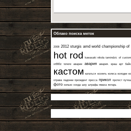
Облако поиска меток
2012 sturgis amd world championship of 
2008
hot rod
kawasaki
nikola tamindzic
of custo
авария
xt660z tenere
аварии
авария. краш
арт байк
кастом
кататься
козлить
колеса
колодки
к
прикол
отрава
падонки
президент
пресса
протест
путеш
фото
хилько
хонда
шоу
штрафы
ямаха
янтарь