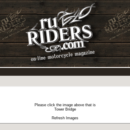
Please click the image above that is
Tower Bridge
Refresh Images