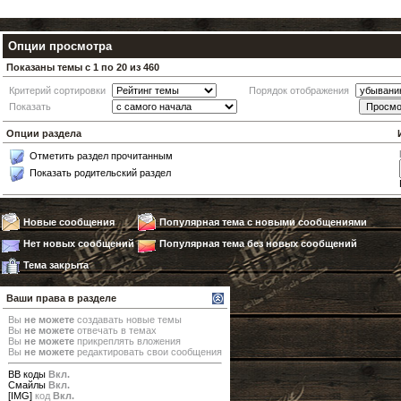
Опции просмотра
Показаны темы с 1 по 20 из 460
Критерий сортировки
Порядок отображения
Показать
Опции раздела
Отметить раздел прочитанным
Показать родительский раздел
Новые сообщения
Популярная тема с новыми сообщениями
Нет новых сообщений
Популярная тема без новых сообщений
Тема закрыта
Ваши права в разделе
Вы
не можете
создавать новые темы
Вы
не можете
отвечать в темах
Вы
не можете
прикреплять вложения
Вы
не можете
редактировать свои сообщения
BB коды
Вкл.
Смайлы
Вкл.
[IMG]
код
Вкл.