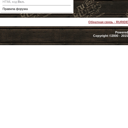
HTML код
Вкл.
Правила форума
Обратная связь
-
RURID
Powered 
Copyright ©2000 - 2015