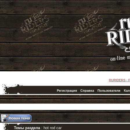
RURIDERS -
Регистрация
Справка
Пользователи
Кал
Темы раздела
: hot rod car