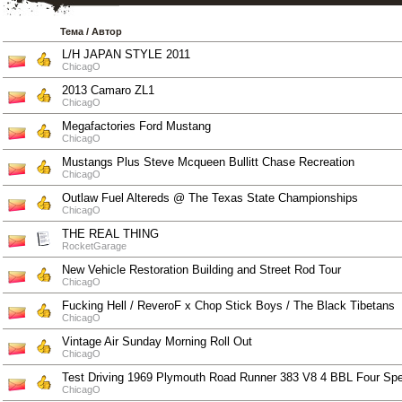
Тема
/
Автор
L/H JAPAN STYLE 2011
ChicagO
2013 Camaro ZL1
ChicagO
Megafactories Ford Mustang
ChicagO
Mustangs Plus Steve Mcqueen Bullitt Chase Recreation
ChicagO
Outlaw Fuel Altereds @ The Texas State Championships
ChicagO
THE REAL THING
RocketGarage
New Vehicle Restoration Building and Street Rod Tour
ChicagO
Fucking Hell / ReveroF x Chop Stick Boys / The Black Tibetans
ChicagO
Vintage Air Sunday Morning Roll Out
ChicagO
Test Driving 1969 Plymouth Road Runner 383 V8 4 BBL Four Sp
ChicagO