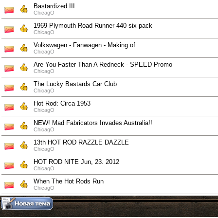
Bastardized III
ChicagO
1969 Plymouth Road Runner 440 six pack
ChicagO
Volkswagen - Fanwagen - Making of
ChicagO
Are You Faster Than A Redneck - SPEED Promo
ChicagO
The Lucky Bastards Car Club
ChicagO
Hot Rod: Circa 1953
ChicagO
NEW! Mad Fabricators Invades Australia!!
ChicagO
13th HOT ROD RAZZLE DAZZLE
ChicagO
HOT ROD NITE Jun, 23. 2012
ChicagO
When The Hot Rods Run
ChicagO