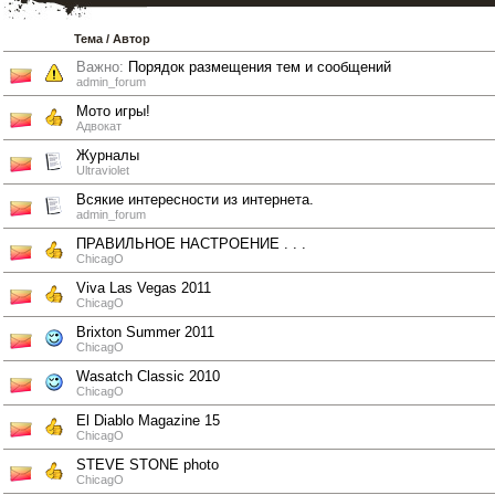
Тема
/
Автор
Важно:
Порядок размещения тем и сообщений
admin_forum
Мото игры!
Адвокат
Журналы
Ultraviolet
Всякие интересности из интернета.
admin_forum
ПРАВИЛЬНОЕ НАСТРОЕНИЕ . . .
ChicagO
Viva Las Vegas 2011
ChicagO
Brixton Summer 2011
ChicagO
Wasatch Classic 2010
ChicagO
El Diablo Magazine 15
ChicagO
STEVE STONE photo
ChicagO