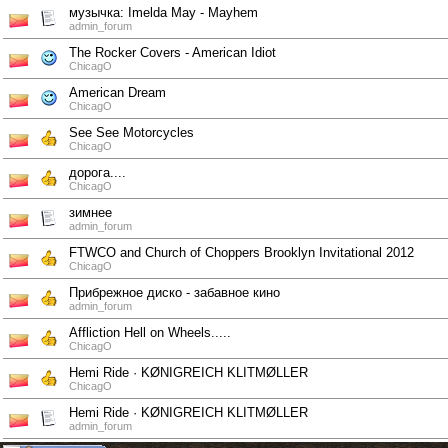
музычка: Imelda May - Mayhem
admin_forum
The Rocker Covers - American Idiot
ChicagO
American Dream
ChicagO
See See Motorcycles
ChicagO
дорога....
ChicagO
зимнее
admin_forum
FTWCO and Church of Choppers Brooklyn Invitational 2012
ChicagO
Прибрежное диско - забавное кино
admin_forum
Affliction Hell on Wheels.....
ChicagO
Hemi Ride · KØNIGREICH KLITMØLLER
ChicagO
Hemi Ride · KØNIGREICH KLITMØLLER
admin_forum