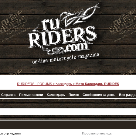
RURIDERS - FORUMS
>
Календарь
>
Мото Календарь RURIDES
Справка
Пользователи
Календарь
Поиск
Сообщения за день
Все разд
смотр недели
Просмотр месяца