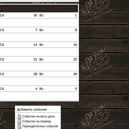
Сб
30
Вс
1
Сб
7
Вс
8
Сб
14
Вс
15
Сб
21
Вс
22
Сб
28
Вс
29
Сб
4
Вс
5
Добавить событие
Событие на весь день
Событие на период
Периодическое событие