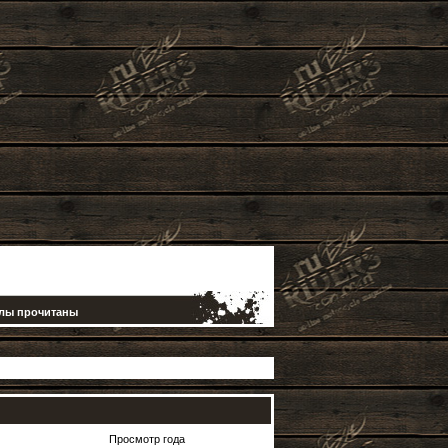
елы прочитаны
Просмотр года