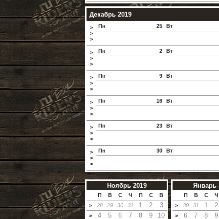
Декабрь 2019
Пн
25
Вт
>
>
>
Пн
2
Вт
>
>
>
Пн
9
Вт
>
>
>
Пн
16
Вт
>
>
>
Пн
23
Вт
>
>
>
Пн
30
Вт
>
>
>
Ноябрь 2019
Январь 
П
В
С
Ч
П
С
В
П
В
С
Ч
1
2
3
1
2
>
28
29
30
31
>
30
31
4
5
6
7
8
9
10
6
7
8
9
>
>