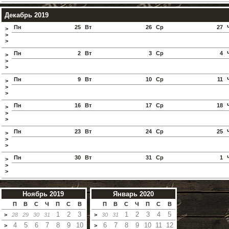
Декабрь 2019
Пн
25
Вт
26
Ср
27
>
>
>
Пн
2
Вт
3
Ср
4
>
>
>
Пн
9
Вт
10
Ср
11
>
>
>
Пн
16
Вт
17
Ср
18
>
>
>
Пн
23
Вт
24
Ср
25
>
>
>
Пн
30
Вт
31
Ср
1
>
>
>
Ноябрь 2019
Январь 2020
П
В
С
Ч
П
С
В
П
В
С
Ч
П
С
В
1
2
3
1
2
3
4
5
>
28
29
30
31
>
30
31
4
5
6
7
8
9
10
6
7
8
9
10
11
12
>
>