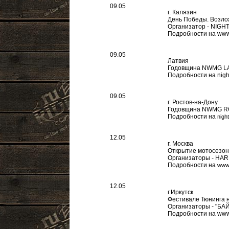
09.05
г. Калязин
День Победы. Возло
Организатор - NIGH
Подробности на www.
09.05
Латвия
Годовщина NWMG L
Подробности на nigh
09.05
г. Ростов-на-Дону
Годовщина NWMG 
Подробности на
nigh
12.05
г. Москва
Открытие мотосезо
Организаторы - H
Подробности на
www
12.05
г.Иркутск
Фестивале Тюнинга н
Организаторы - "БАЙ
Подробности на www.b