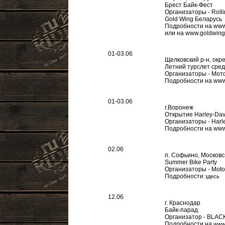
Брест Байк-Фест
Организаторы - Roll
Gold Wing Беларусь
Подробности на www.
или на www.goldwing
01-03.06
Щелковский р-н, окр
Летний турслет сре
Организаторы - Мот
Подробности на www
01-03.06
г.Воронеж
Открытие Harley-Dav
Организаторы - Harl
Подробности на www.
02.06
п. Софьино, Московс
Summer Bike Party
Организаторы - Moto
Подробности
здесь
12.06
г. Краснодар
Байк-парад
Организатор - BL
Подробности на
www.