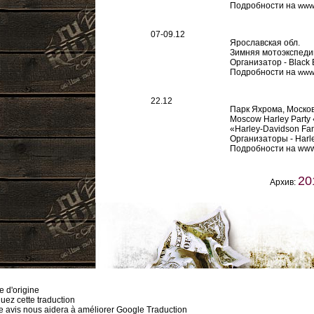
Подробности на
www.
07-09.12
Ярославская обл.
Зимняя мотоэкспедиц
Организатор - Black
Подробности на
www.
22.12
Парк Яхрома, Москов
Moscow Harley Party
«Harley-Davidson Fa
Организаторы - Harl
Подробности на www.
20
Архив:
e d'origine
uez cette traduction
e avis nous aidera à améliorer Google Traduction