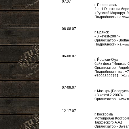
07.07
г. Переславль
2-е H-D пати на бер
«Русский Маршрут 2
Подробности на
www.
06-08.07
г. Брянск
«Bikefest-2007»
Организатор - Broth
Подробности на
www.
06-08.07
г. Йошкар-Ола
байк-фест "Йошкар-
Организатор - Angel
Подробности тел: +7
+79023292761 - Жен
07-09.07
г. Мозырь (Белорусс
«Bikefest 2-2007»
Организатор - www.m
12-17.07
г. Кострома
Мотопробег Костром
Тарковского А.А.)
Организатор - Swear