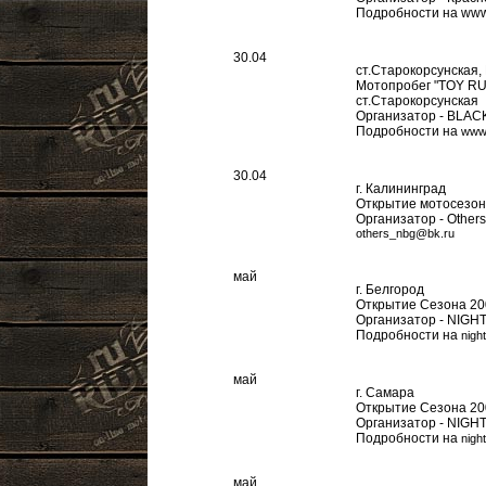
Подробности на www.
30.04
ст.Старокорсунская,
Мотопробег "TOY RU
ст.Старокорсунская
Организатор - BLA
Подробности на
www.
30.04
г. Калининград
Открытие мотосезон
Организатор - Other
others_nbg@bk.ru
май
г. Белгород
Открытие Сезона 20
Организатор - NIG
Подробности на
nigh
май
г. Самара
Открытие Сезона 20
Организатор - NIG
Подробности на
nigh
май