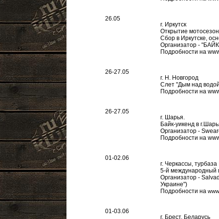
26.05
г. Иркутск
Открытие мотосезон
Сбор в Иркутске, осн
Организатор - "БАЙК
Подробности на www
26-27.05
г. Н. Новгород
Слет "Дым над водой
Подробности на www
26-27.05
г. Шарья.
Байк-уикенд в г.Шарь
Организатор - Swear
Подробности на www
01-02.06
г. Черкассы, турбаз
5-й международный 
Организатор - Salva
Украине")
Подробности на
www.
01-03.06
г. Брест, Беларусь