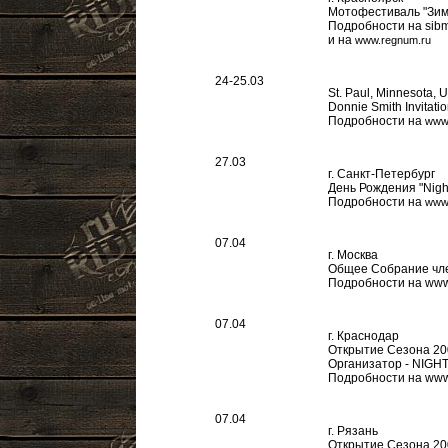
Мотофестиваль "Зим
Подробности на sibm
и на
www.regnum.ru
24-25.03
St. Paul, Minnesota, 
Donnie Smith Invitati
Подробности на
www.
27.03
г. Санкт-Петербург
День Рождения "Night
Подробности на
www.
07.04
г. Москва
Общее Собрание член
Подробности на www.
07.04
г. Краснодар
Открытие Сезона 20
Организатор - NI
Подробности на www
07.04
г. Рязань
Открытие Сезона 20