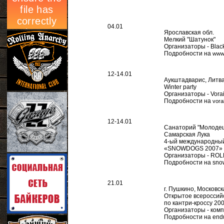
04.01
Ярославская обл.
Мелкий "Шатунок"
Организаторы - Blac
Подробности на
www.
12-14.01
Аукштадварис, Литв
Winter party
Организаторы - Vorai
Подробности на
vora
12-14.01
Санаторий "Молодец
Самарская Лука
4-ый международный
«SNOWDOGS 2007»
Организаторы - RO
Подробности на sno
21.01
г. Пушкино, Московск
Открытое всероссий
по кантри-кроссу 20
Организаторы - ком
Подробности на endu