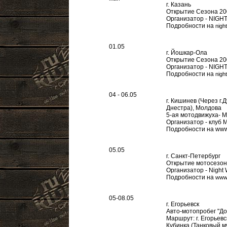
г. Казань
Открытие Сезона 20
Организатор - NIG
Подробности на
nigh
01.05
г. Йошкар-Ола
Открытие Сезона 20
Организатор - NIGH
Подробности на
nigh
04 - 06.05
г. Кишинев (Через г
Днестра), Молдова
5-ая мотодвижуха- 
Организатор - клуб
Подробности на www
05.05
г. Санкт-Петербург
Открытие мотосезон
Организатор - Night 
Подробности на
www.
05-08.05
г. Егорьевск
Авто-мотопробег "До
Маршрут: г. Егорьевск 
Кубинка (Танковый му