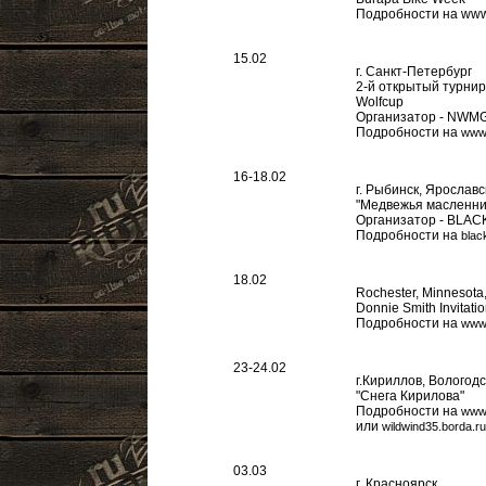
Подробности на www.
15.02
г. Санкт-Петербург
2-й открытый турнир
Wolfcup
Организатор - NWM
Подробности на
www.
16-18.02
г. Рыбинск, Ярославс
"Медвежья масленни
Организатор - BLA
Подробности на
blac
18.02
Rochester, Minnesota
Donnie Smith Invitati
Подробности на
www.
23-24.02
г.Кириллов, Вологодс
"Снега Кирилова"
Подробности на
www.
или
wildwind35.borda.ru
03.03
г. Красноярск