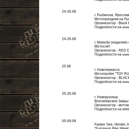
24-26.08
г. Рыбинска, Яросла
Мотопраздник на Ры
Организатор - Black
Подробности на
www.
24-26.08
г. Malacky (недалеко
Мотослёт
Организатор - RED 
Подробности на
www.
25.08
г. Новочеркасск
Мотопробег "TOY RU
Организатор - BL
Подробности на
www.
25-26.08
г. Новокузнецк
Всесибирское Закры
Организатор - мотокл
Подробности на www.
05-09.09
Faaker See, Vendel, A
"European Bike Week