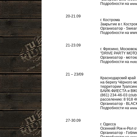
Подробности на
www
20-21.09
г. Кострома
Закрытие в г. Костро
Организатор - Swear
Подробности на www
21-23.09
г. Фрязино, Московск
"DRIVE PARTY МОТ
Организатор - мото
Подробности на
moto
21 – 23/09
Краснодарский край
на берегу Чёрного м
территории Туапсинс
БАЙК-ФИЕСТА и BIKE
(861) 234-46-03 (c
расселению: 8 918 4
Организатор - BLA
Подробности на
www.
27-30.09
г. Одесса
Осенний Рок-н-Рол 
Организатор - Гобли