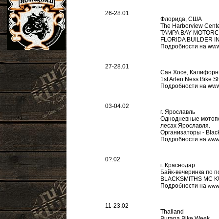
26-28.01
Флорида, США
The Harborview Center
TAMPA BAY MOTORC
FLORIDA BUILDER I
Подробности на www.f
27-28.01
Сан Хосе, Калифор
1st Arlen Ness Bike 
Подробности на www
03-04.02
г. Ярославль
Однодневные мотопок
лесах Ярославля.
Организаторы - Blac
Подробности на
www.
0?.02
г. Краснодар
Байк-вечеринка по п
BLACKSMITHS MC 
Подробности на
www.
11-23.02
Thailand
Burapa Bike Week