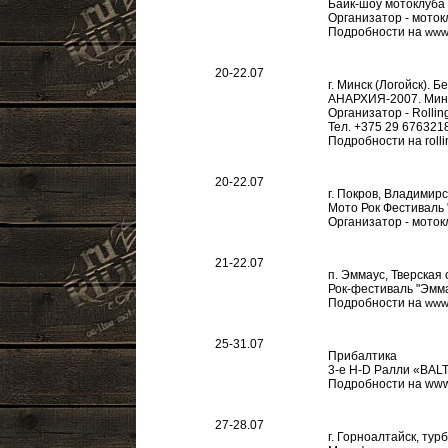
Байк-шоу мотоклуба
Организатор - моток
Подробности на
www.
20-22.07
г. Минск (Логойск). 
АНАРХИЯ-2007. Мин
Организатор - Rolli
Тел. +375 29 676321
Подробности на roll
20-22.07
г. Покров, Владимирс
Мото Рок Фестиваль 
Организатор - мотокл
21-22.07
п. Эммаус, Тверская 
Рок-фестиваль "Эмм
Подробности на
www
25-31.07
Прибалтика
3-е H-D Ралли «BALT
Подробности на www.
27-28.07
г. Горноалтайск, тур