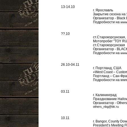
13-14.10
г. Ярославль
Закрытие сезона на
Организатор - Black
Подробности на
www.
??.10
ст.Старокорсунская,
Мотопробег "TOY RU
ст.Старокорсунская
Организатор - BL
Подробности на
www.
26.10-04.11
г. Портланд, США
«West Coast – Custom
Портланд – Сан-Фра
Подробности на www.
03.11
г. Калининград
Празднование Hallo
Организатор - Other
others_nbg@bk.ru
10.11
г. Bangor, County Do
President’s Meeting