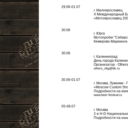
29.06-01.07
г. Малоярославец
Х Международный Б
«Мотоярославец 20
30.06
г. Юрга
Мотопробег "Сибирс
Кемерово-Мариинск-
30.06
г. Калининград
День города Калини
Организатор - Other
others_nbg@bk.ru
30.06-01.07
г. Москва, Лужники -
«Moscow Custom Sh
Подробности на www.
www.beer-festival.ru
05-08.07
г. Москва
2-е H-D Национальн
Подробности на
www.