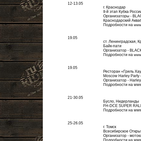
12-13.05
г. Краснодар
II-й этап Кубка Росс
Организаторы - B
Краснодарский Аква
Подробности на
www.
19.05
ст. Ленинградская, 
Байк-пати
Организатор - BL
Подробности на
www.
19.05
Ресторан «Гриль Хаус
Moscow Harley Party
Организатор - Harley
Подробности на www.
21-30.05
Бусло, Нидерланды
FH-DCE SUPER RAL
Подробности на www.m
25-26.05
г. Томск
Всесибирское Откры
Организатор - мотокл
Подробности на www.