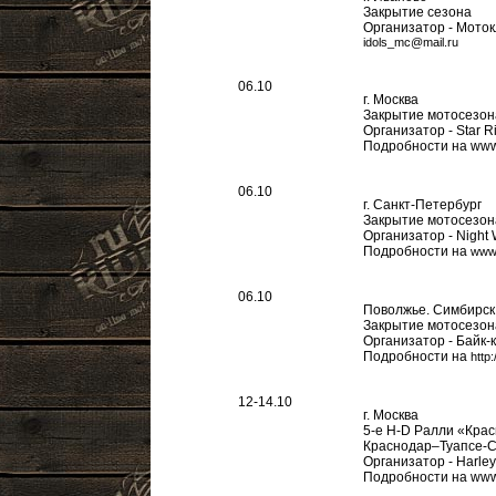
Закрытие сезона
Организатор - Мото
idols_mc@mail.ru
06.10
г. Москва
Закрытие мотосезона
Организатор - Star 
Подробности на www.s
06.10
г. Санкт-Петербург
Закрытие мотосезон
Организатор - Night 
Подробности на
www.
06.10
Поволжье. Симбирск
Закрытие мотосезон
Организатор - Байк-
Подробности на
http
12-14.10
г. Москва
5-е H-D Ралли «Кра
Краснодар–Туапсе-С
Организатор - Harley
Подробности на www.