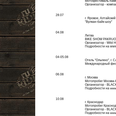
Мотофестиваль пам
Организатор - комп
28.07
г. Яровое, Алтайский
"Вулкан-байк-шоу"
04.08
Литва
BIKE SHOW PAKRUOJ
Организатор - Wild 
Подробности на www.
04-05.08
Отель "Ольгино", г. 
Международный фест
06.08
г. Москва
Мотопробег Москва-
Организатор - BL
Подробности на
www.
10.08
г. Краснодар
Мотопробег Краснод
Организатор - BLA
Подробности на
www.