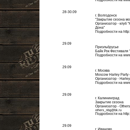
Подробности на
www.
28-30.09
г. Волгодонск
"Закрытие сезона м
Организатор - клуб
Дона"
Подробности на http
29.09
Приэльбрусье
Байк Рок Фестиваля 
Подробности на www
29.09
г. Москва
Moscow Harley Party
Организатор - Harley
Подробности на www.
29.09
г. Калининград
Закрытие сезона
Организатор - Other
others_nbg@bk.ru
Подробности на http:/
29.09
г. Иваново