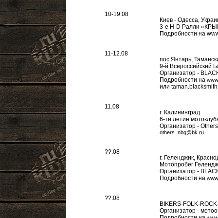
10-19.08
Киев - Одесса, Украи
3-е H-D Ралли «КРЫ
Подробности на www.
11-12.08
пос.Янтарь, Таманск
9-й Всероссийский 
Организатор - BLA
Подробности на
www.
или taman.blacksmith
11.08
г. Калининград
6-ти летие мотоклуб
Организатор - Other
others_nbg@bk.ru
??.08
г. Геленджик, Красно
Мотопробег Гелендж
Организатор - BLA
Подробности на
www.
??.08
BIKERS-FOLK-ROCK-
Организатор - мото
Подробности на
www.