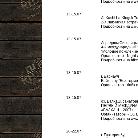
Подробности на www
13-15.07
Al-Kashi La-Kingsk Tr
2-я Лакинская встреч
Подробности на
ward
13-15.07
Аэродром Сиворицы,
4-й международный "
"Молодое поколение
Организатор - Night 
Подробности на biker
13-15.07
г. Барнаул
Байк-шоу "Без тормо
Организатор - байк-к
13-15.07
оз. Балхаш, санатор
ПЕРВЫЙ МЕЖДУНА
«БАЛХАШ – 2007»
Организаторы - ОО
Подробности на
www.
20-22.07
г. Екатеринбург