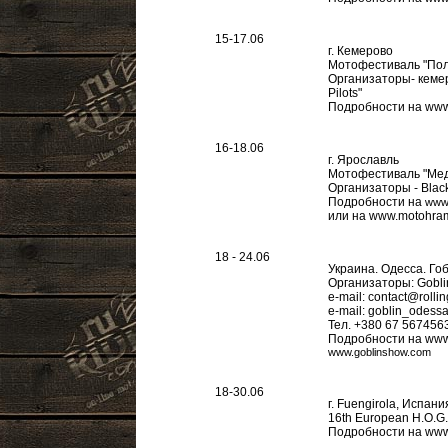
15-17.06
г. Кемерово
Мотофестиваль "Полн
Организаторы- кемер
Pilots"
Подробности на www.
16-18.06
г. Ярославль
Мотофестиваль "Мед
Организаторы - Blac
Подробности на
www.
или на www.motohra
18 - 24.06
Украина. Одесса. Го
Организаторы: Gobli
e-mail:
contact@rolli
e-mail:
goblin_odess
Тел. +380 67 567456
Подробности на www.
www.goblinshow.com
18-30.06
г. Fuengirola, Испани
16th European H.O.G.
Подробности на www.