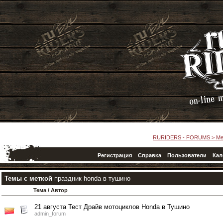
RURIDERS - FORUMS
>
Ме
Регистрация
Справка
Пользователи
Кал
Темы с меткой
праздник honda в тушино
Тема / Автор
21 августа Тест Драйв мотоциклов Honda в Тушино
admin_forum