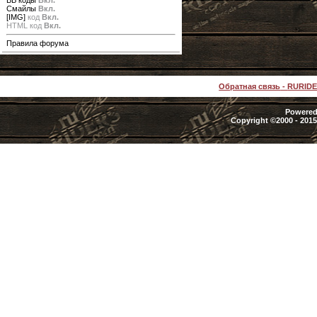
BB коды
Вкл.
Смайлы
Вкл.
[IMG]
код
Вкл.
HTML код
Вкл.
Правила форума
Обратная связь
-
RURID
Powered 
Copyright ©2000 - 2015