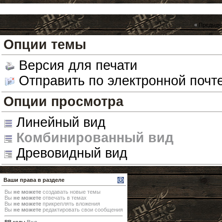
«
Предыду
Опции темы
Версия для печати
Отправить по электронной почт
Опции просмотра
Линейный вид
Комбинированный вид
Древовидный вид
Ваши права в разделе
Вы
не можете
создавать новые темы
Вы
не можете
отвечать в темах
Вы
не можете
прикреплять вложения
Вы
не можете
редактировать свои сообщения