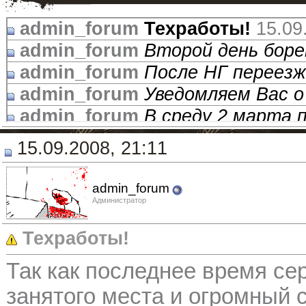
admin_forum
Техработы!
15.09
admin_forum
Второй день борем
admin_forum
После НГ переезж
admin_forum
Уведомляем Вас о 
admin_forum
В среду 2 марта п
admin_forum
В ночь с 11 на 12
15.09.2008, 21:11
admin_forum
Приносим извин
admin_forum
ПЕРЕЕЗД
28.12.2
admin_forum
admin_forum
Сегодня в Голланд
Администратор
admin_forum
ruriders в тренде..
Техработы!
admin_forum
Авария в Голланд
Так как последнее время сер
занятого места и огромный с