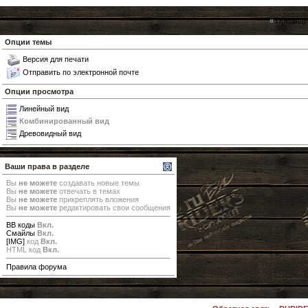
«
Предыду
Опции темы
Версия для печати
Отправить по электронной почте
Опции просмотра
Линейный вид
Комбинированный вид
Древовидный вид
Ваши права в разделе
Вы
не можете
создавать новые темы
Вы
не можете
отвечать в темах
Вы
не можете
прикреплять вложения
Вы
не можете
редактировать свои сообщения
BB коды
Вкл.
Смайлы
Вкл.
[IMG]
код
Вкл.
HTML код
Вкл.
Правила форума