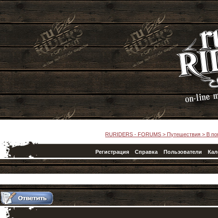
RURIDERS - FORUMS
>
Путешествия
>
В п
Регистрация
Справка
Пользователи
Кал