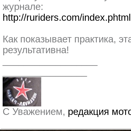
журнале:
http://ruriders.com/index.phtm
Как показывает практика, э
результативна!
__________________
________________
С Уважением,
редакция мо