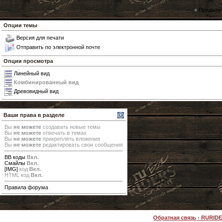
«
Предыду
Опции темы
Версия для печати
Отправить по электронной почте
Опции просмотра
Линейный вид
Комбинированный вид
Древовидный вид
Ваши права в разделе
Вы
не можете
создавать новые темы
Вы
не можете
отвечать в темах
Вы
не можете
прикреплять вложения
Вы
не можете
редактировать свои сообщения
BB коды
Вкл.
Смайлы
Вкл.
[IMG]
код
Вкл.
HTML код
Вкл.
Правила форума
Обратная связь
-
RURID