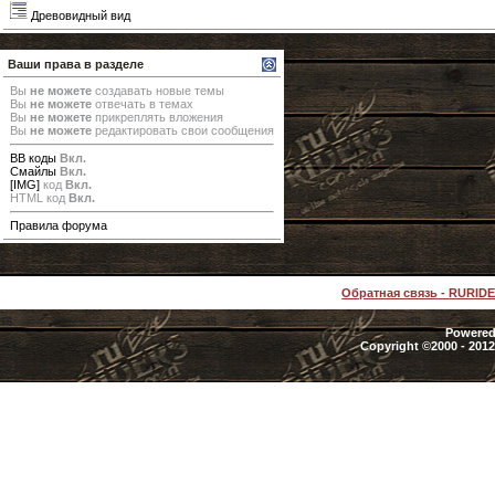
Древовидный вид
Ваши права в разделе
Вы
не можете
создавать новые темы
Вы
не можете
отвечать в темах
Вы
не можете
прикреплять вложения
Вы
не можете
редактировать свои сообщения
BB коды
Вкл.
Смайлы
Вкл.
[IMG]
код
Вкл.
HTML код
Вкл.
Правила форума
Обратная связь
-
RURID
Powered 
Copyright ©2000 - 2012