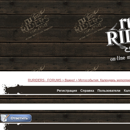
RURIDERS - FORUMS
>
Важно!
>
Мотособытия. Календарь меропри
Регистрация
Справка
Пользователи
Кал