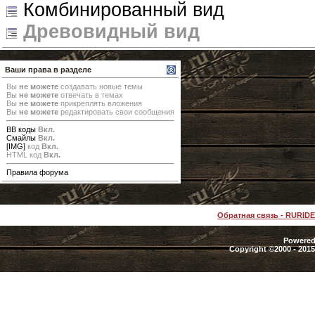
Комбинированный вид
Древовидный вид
Ваши права в разделе
Вы
не можете
создавать новые темы
Вы
не можете
отвечать в темах
Вы
не можете
прикреплять вложения
Вы
не можете
редактировать свои сообщения
BB коды
Вкл.
Смайлы
Вкл.
[IMG]
код
Вкл.
HTML код
Вкл.
Правила форума
Обратная связь
-
RURID
Powered 
Copyright ©2000 - 2015