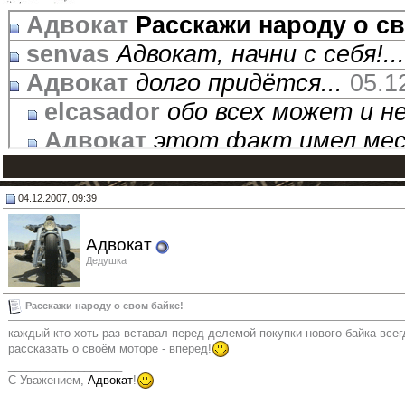
Адвокат
Расскажи народу о св
senvas
Адвокат, начни с себя!...
Адвокат
долго придётся...
05.1
elcasador
обо всех может и не 
Адвокат
этот факт имел мес
Дополнительные ответы в 
Балконский
Адвокат, расскаж
04.12.2007, 09:39
Адвокат
Сто лет хотел напи
Адвокат
Lemmy
Саня,ты забыл доб
Дедушка
Confederat
Рассказываю.
11.03.
Расскажи народу о свом байке!
senvas
Так сладко рассказал, аж
каждый кто хоть раз вставал перед делемой покупки нового байка все
cogottt
рассказать вам легенду
рассказать о своём моторе - вперед!
__________________
Гость
Балконский
13.10.2009,
02
С Уважением,
Адвокат
!
Niger
вот мой лично собранны