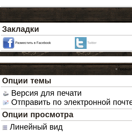
MOTOHELP
На Вальке надёжный
rembo
Мечтаю о харлее. не пон
ChicagO
Ждем....
07.01.2014,
Закладки
FreeRider637
А еще легендарн
Разместить в Facebook
Twitter
Русич
Ямаха FJ1100 на стадии..
«
Предыду
Опции темы
Версия для печати
Отправить по электронной почт
Опции просмотра
Линейный вид