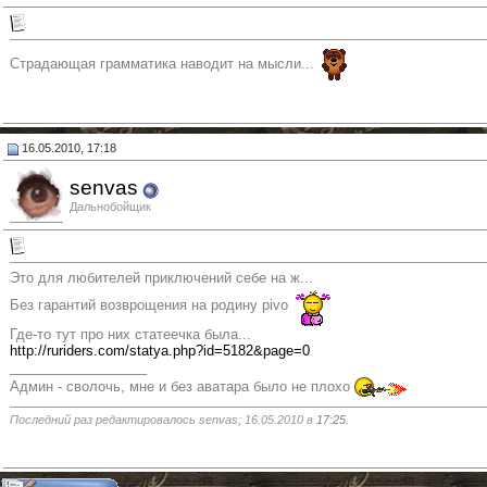
Страдающая грамматика наводит на мысли...
16.05.2010, 17:18
senvas
Дальнобойщик
Это для любителей приключений себе на ж...
Без гарантий возврощения на родину pivo
Где-то тут про них статеечка была...
http://ruriders.com/statya.php?id=5182&page=0
__________________
Админ - сволочь, мне и без аватара было не плохо
Последний раз редактировалось senvas; 16.05.2010 в
17:25
.