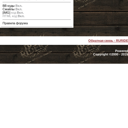
BB коды
Вкл.
Смайлы
Вкл.
[IMG]
код
Вкл.
HTML код
Вкл.
Правила форума
Обратная связь
-
RURID
Powered 
Copyright ©2000 - 2015