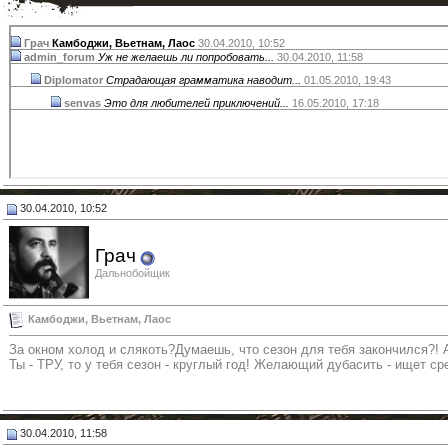
Грач
Камбоджи, Вьетнам, Лаос
30.04.2010,
10:52
admin_forum
Уж не желаешь ли попробовать...
30.04.2010,
11:58
Diplomator
Страдающая грамматика наводит...
01.05.2010,
19:43
senvas
Это для любителей приключений...
16.05.2010,
17:18
30.04.2010, 10:52
Грач
Дальнобойщик
Камбоджи, Вьетнам, Лаос
За окном холод и слякоть?Думаешь, что сезон для тебя закончился?!
Ты - ТРУ, то у тебя сезон - круглый год! Желающий дубасить - ищет ср
30.04.2010, 11:58