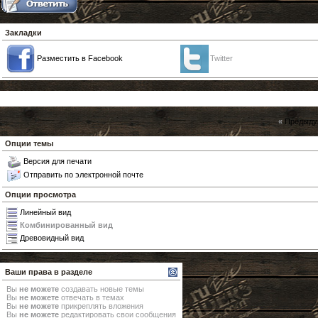
Закладки
Разместить в Facebook
Twitter
«
Предыду
Опции темы
Версия для печати
Отправить по электронной почте
Опции просмотра
Линейный вид
Комбинированный вид
Древовидный вид
Ваши права в разделе
Вы
не можете
создавать новые темы
Вы
не можете
отвечать в темах
Вы
не можете
прикреплять вложения
Вы
не можете
редактировать свои сообщения