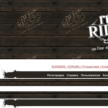
RURIDERS - FORUMS
>
Путешествия
>
В по
Регистрация
Справка
Пользователи
Кал