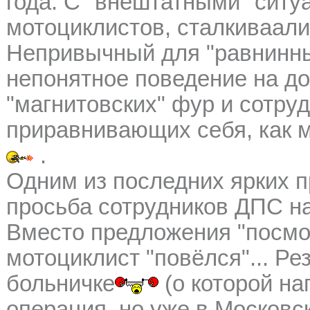
года. С "внештатными" сит
мотоциклистов, сталкиваали
Непривычный для "равнинны
непонятное поведение на до
"магнитовских" фур и сотру
приравнивающих себя, как м
.
Одним из последних ярких
просьба сотрудников ДПС на 
Вместо предложения "посмот
мотоциклист "повёлся"... Ре
больничке
(о которой н
операция, но уже в Московск