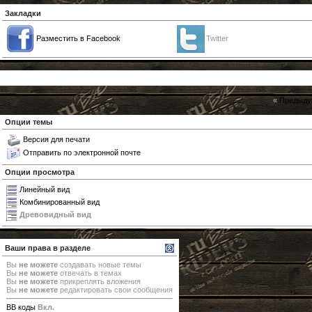
Закладки
Разместить в Facebook
Twitter
«
Предыду
Опции темы
Версия для печати
Отправить по электронной почте
Опции просмотра
Линейный вид
Комбинированный вид
Древовидный вид
Ваши права в разделе
Вы
не можете
создавать новые темы
Вы
не можете
отвечать в темах
Вы
не можете
прикреплять вложения
Вы
не можете
редактировать свои сообщения
BB коды
Вкл.