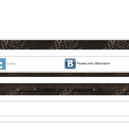
Разместить ВКонтакте
Twitter
«
Предыдущая тема
|
Следующая тема
»