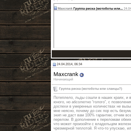
Maxcrank
Группа риска (мотоботы или...
24.0
24.04.2014, 06:34
Maxcrank
Начинающий
Группа риска (мотоботы или сланцы?)
Потеплело, льды сошли в наших краях, и 
юного, но абсолютно “голого”, с позволени
доспехи в умеренных количествах не вызы
мне неясно, почему до сих пор есть безум
экип не даст вам 100% гарантии, отчим вс
перелом. В дополнение к переломам обеих
что может произойти с владельцем железн
чрезмерной теплотой. Я что-то упускаю, и