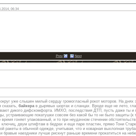
4.2014,
06:34
Prev
Next
вокруг уже слышен милый сердцу громогласный рокот моторов. На днях
я сказать,
байкера
в дырявых шортах и сланцах. Вроде еще не лето, гла
вают дикого дифскомфорта. ИМХО, последствия ДТП, пусть даже ты и пр
цы, устраивающие покатушки совсем без какой бы то ни было защиты (к 
е время гоняет упакованный, и то при неудачном стечении обстоятельс
 ключиц, двум штифтам в бедрах и еще паре пластин, прямо Тони Старк,
ой ракеты в обычной одежде, учитывая, что и коварная выхлопная труба
ли бравые наездники лучше рискнут раньше времени прокатиться на неб