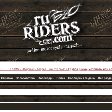
ERS - FORUMS
>
Общение
>
Авария – как это было
>
Группа риска (мотоботы или с
Справка
Пользователи
Календарь
Поиск
Сообщения за день
Все разд