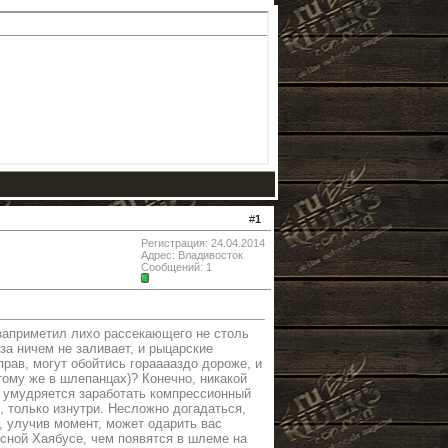
#
1
Регистрация: 24.04.2014
Адрес: Владивосток
Сообщений: 1
 заприметил лихо рассекающего не столь
за ничем не заливает, и рыцарские
ав, могут обойтись горааааздо дороже, и
тому же в шлепанцах)? Конечно, никакой
тв умудряется заработать компрессионный
 только изнутри. Несложно догадаться,
, улучив момент, может одарить вас
есной Хаябусе, чем появятся в шлеме на