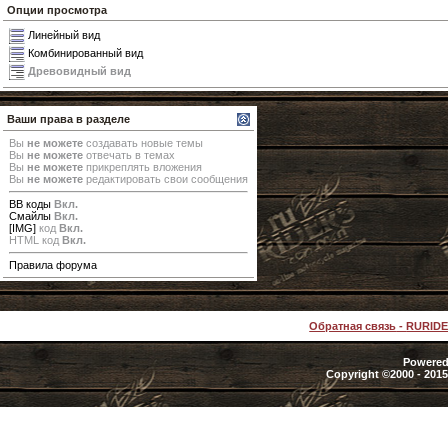
Опции просмотра
Линейный вид
Комбинированный вид
Древовидный вид
Ваши права в разделе
Вы
не можете
создавать новые темы
Вы
не можете
отвечать в темах
Вы
не можете
прикреплять вложения
Вы
не можете
редактировать свои сообщения
BB коды
Вкл.
Смайлы
Вкл.
[IMG]
код
Вкл.
HTML код
Вкл.
Правила форума
Обратная связь
-
RURID
Powered 
Copyright ©2000 - 2015