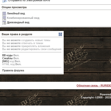
Отправить по электронной почте
Опции просмотра
Линейный вид
Комбинированный вид
Древовидный вид
Ваши права в разделе
Вы
не можете
создавать новые темы
Вы
не можете
отвечать в темах
Вы
не можете
прикреплять вложения
Вы
не можете
редактировать свои сообщения
BB коды
Вкл.
Смайлы
Вкл.
[IMG]
код
Вкл.
HTML код
Вкл.
Правила форума
Обратная связь
-
RURID
Powered 
Copyright ©2000 - 2015