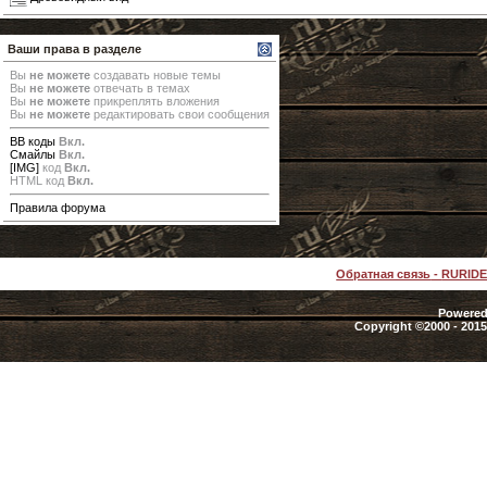
Ваши права в разделе
Вы
не можете
создавать новые темы
Вы
не можете
отвечать в темах
Вы
не можете
прикреплять вложения
Вы
не можете
редактировать свои сообщения
BB коды
Вкл.
Смайлы
Вкл.
[IMG]
код
Вкл.
HTML код
Вкл.
Правила форума
Обратная связь
-
RURID
Powered 
Copyright ©2000 - 2015