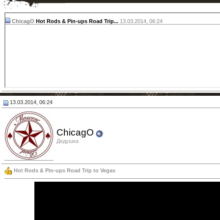
ChicagO
Hot Rods & Pin-ups Road Trip...
13.03.2014,
06:24
13.03.2014, 06:24
ChicagO
Дедушка
Hot Rods & Pin-ups Road Trip to Vegas