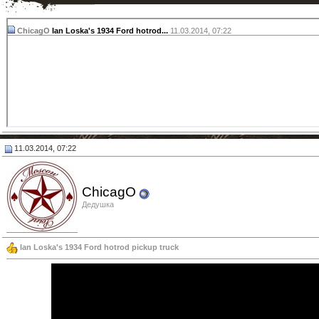
ChicagO
Ian Loska's 1934 Ford hotrod...
11.03.2014,
07:22
11.03.2014, 07:22
ChicagO
Дедушка
Ian Loska's 1934 Ford hotrod pickup truck