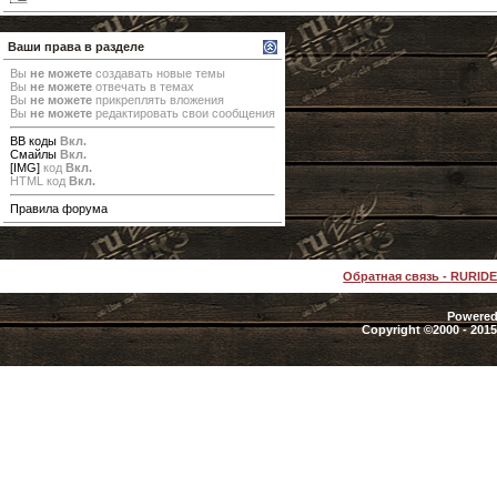
Ваши права в разделе
Вы
не можете
создавать новые темы
Вы
не можете
отвечать в темах
Вы
не можете
прикреплять вложения
Вы
не можете
редактировать свои сообщения
BB коды
Вкл.
Смайлы
Вкл.
[IMG]
код
Вкл.
HTML код
Вкл.
Правила форума
Обратная связь
-
RURID
Powered 
Copyright ©2000 - 2015