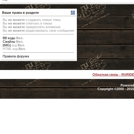
Ваши права в разделе
Вы
не можете
создавать новые темы
Вы
не можете
отвечать в темах
Вы
не можете
прикреплять вложения
Вы
не можете
редактировать свои сообщения
BB коды
Вкл.
Смайлы
Вкл.
[IMG]
код
Вкл.
HTML код
Вкл.
Правила форума
Обратная связь
-
RURID
Powered 
Copyright ©2000 - 2015