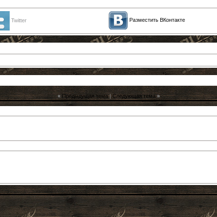
Разместить ВКонтакте
Twitter
«
Предыдущая тема
|
Следующая тема
»