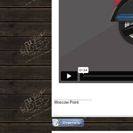
__________________
Moscow Point