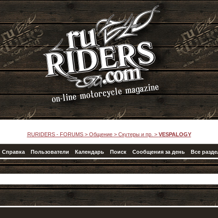
RURIDERS - FORUMS
>
Общение
>
Скутеры и пр.
>
VESPALOGY
Справка
Пользователи
Календарь
Поиск
Сообщения за день
Все разд