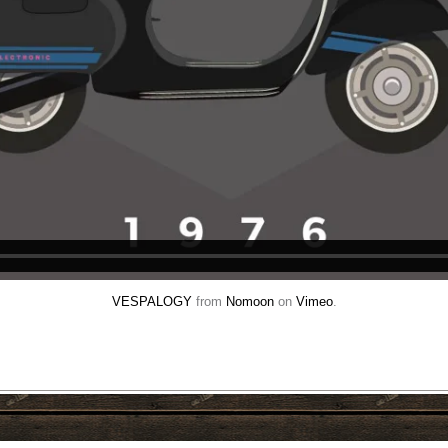
VESPALOGY
from
Nomoon
on
Vimeo
.