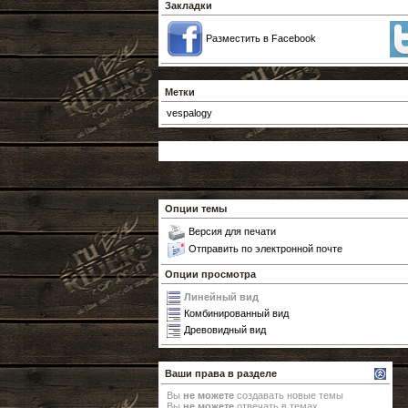
Закладки
Разместить в Facebook
Метки
vespalogy
Опции темы
Версия для печати
Отправить по электронной почте
Опции просмотра
Линейный вид
Комбинированный вид
Древовидный вид
Ваши права в разделе
Вы
не можете
создавать новые темы
Вы
не можете
отвечать в темах