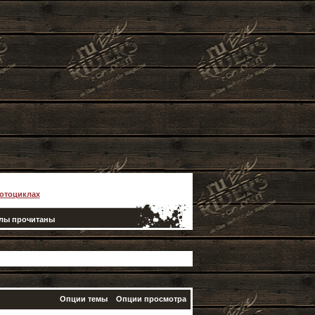
отоциклах
елы прочитаны
Опции темы
Опции просмотра