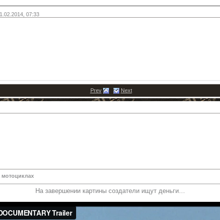
1.02.2014,
07:33
Prev
Next
 мотоциклах
На завершении картины создатели ищут деньги…