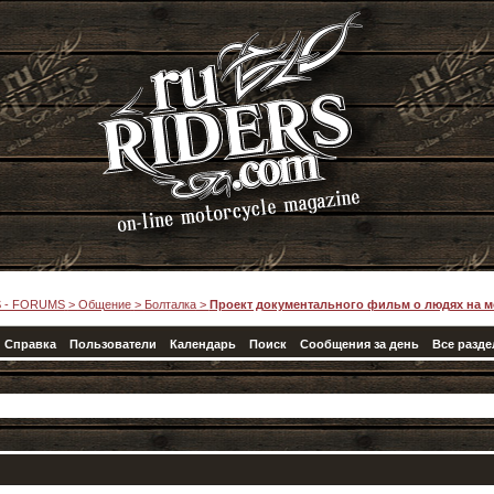
 - FORUMS
>
Общение
>
Болталка
>
Проект документального фильм о людях на м
Справка
Пользователи
Календарь
Поиск
Сообщения за день
Все разд