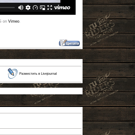
S on
Vimeo
.
Разместить в Livejournal