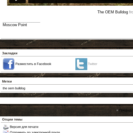
The OEM Bulldog
fr
__________________
Moscow Point
Закладки
Разместить в Facebook
Twitter
Метки
the oem bulldog
«
Предыду
Опции темы
Версия для печати
Отправить по электронной почте