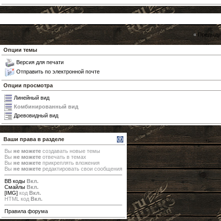
«
Предыду
Опции темы
Версия для печати
Отправить по электронной почте
Опции просмотра
Линейный вид
Комбинированный вид
Древовидный вид
Ваши права в разделе
Вы
не можете
создавать новые темы
Вы
не можете
отвечать в темах
Вы
не можете
прикреплять вложения
Вы
не можете
редактировать свои сообщения
BB коды
Вкл.
Смайлы
Вкл.
[IMG]
код
Вкл.
HTML код
Вкл.
Правила форума