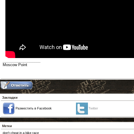
__________________
Moscow Point
Закладки
Разместить в Facebook
Twitter
Метки
don't cheat in a bike race