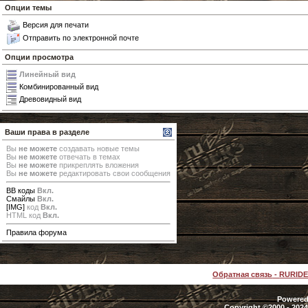
Опции темы
Версия для печати
Отправить по электронной почте
Опции просмотра
Линейный вид
Комбинированный вид
Древовидный вид
Ваши права в разделе
Вы
не можете
создавать новые темы
Вы
не можете
отвечать в темах
Вы
не можете
прикреплять вложения
Вы
не можете
редактировать свои сообщения
BB коды
Вкл.
Смайлы
Вкл.
[IMG]
код
Вкл.
HTML код
Вкл.
Правила форума
Обратная связь
-
RURID
Powered 
Copyright ©2000 - 2024